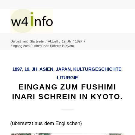
Du bist hier:
Startseite
/
Aktuell
/
19. Jh
/
1897
/
Eingang zum Fushimi Inari Schrein in Kyoto.
1897
,
19. JH
,
ASIEN
,
JAPAN
,
KULTURGESCHICHTE
,
LITURGIE
EINGANG ZUM FUSHIMI
INARI SCHREIN IN KYOTO.
(übersetzt aus dem Englischen)