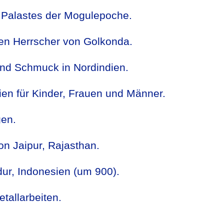
 Palastes der Mogulepoche.
zten Herrscher von Golkonda.
und Schmuck in Nordindien.
ien für Kinder, Frauen und Männer.
gen.
n Jaipur, Rajasthan.
r, Indonesien (um 900).
tallarbeiten.