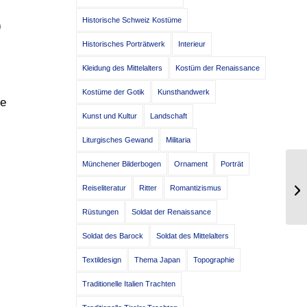
Historische Schweiz Kostüme
)
Historisches Porträtwerk
Interieur
Kleidung des Mittelalters
Kostüm der Renaissance
Kostüme der Gotik
Kunsthandwerk
ne
Kunst und Kultur
Landschaft
Liturgisches Gewand
Militaria
Münchener Bilderbogen
Ornament
Porträt
Ha
Reiseliteratur
Ritter
Romantizismus
An
Rüstungen
Soldat der Renaissance
Soldat des Barock
Soldat des Mittelalters
Textildesign
Thema Japan
Topographie
Traditionelle Italien Trachten