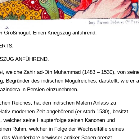
her Großmogul. Einen Kriegszug anführend.
ERTS.
GSZUG ANFÜHREND.
rei, welche Zahir ad-Din Muhammad (1483 – 1530), von sein
g, Begründer des indischen Mogulreiches, darstellt, wie er 
Mazindera in Persien einzunehmen.
hen Reiches, hat den indischen Malern Anlass zu
lativ modernen Zeit angehörend (er starb 1530), besitzt
II., welcher seine Haupterfolge seinen Kanonen und
einen Ruhm, welcher in Folge der Wechselfälle seines
n das Wunderbare gewisser antiker Sagen grenzt.