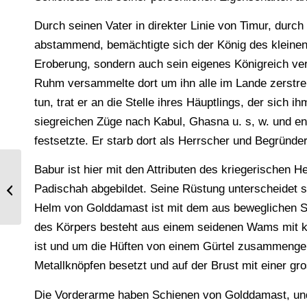
Durch seinen Vater in direkter Linie von Timur, durc
abstammend, bemächtigte sich der König des kleinen
Eroberung, sondern auch sein eigenes Königreich verlor, floh er n
Ruhm versammelte dort um ihn alle im Lande zerstr
tun, trat er an die Stelle ihres Häuptlings, der sich
siegreichen Züge nach Kabul, Ghasna u. s, w. und end
festsetzte. Er starb dort als Herrscher und Begründer
Babur ist hier mit den Attributen des kriegerische
Die Vestalinnen. Priesterinnen der
Padischah abgebildet. Seine Rüstung unterscheidet si
römischen Göttin Vesta.
Helm von Golddamast ist mit dem aus beweglichen 
des Körpers besteht aus einem seidenen Wams mit k
ist und um die Hüften von einem Gürtel zusammengeha
Metallknöpfen besetzt und auf der Brust mit einer gr
Die Vorderarme haben Schienen von Golddamast, und 