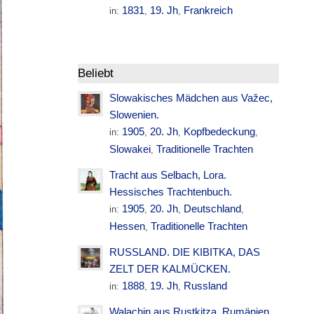
1831
19. Jh
Frankreich
in:
,
,
Beliebt
Slowakisches Mädchen aus Važec,
Slowenien.
1905
20. Jh
Kopfbedeckung
in:
,
,
,
Slowakei
Traditionelle Trachten
,
Tracht aus Selbach, Lora.
Hessisches Trachtenbuch.
1905
20. Jh
Deutschland
in:
,
,
,
Hessen
Traditionelle Trachten
,
RUSSLAND. DIE KIBITKA, DAS
ZELT DER KALMÜCKEN.
1888
19. Jh
Russland
in:
,
,
Walachin aus Rustkitza. Rumänien