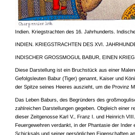
Indien. Kriegstrachten des 16. Jahrhunderts. Indisc
INDIEN. KRIEGSTRACHTEN DES XVI. JAHRHUND
INDISCHER GROSSMOGUL BABUR, EINEN KRIE
Diese Darstellung ist ein Bruchstück aus einer Male
Gefolgsleuten Babur (Tiger) genannt, Kaiser und Köni
der Spitze seines Heeres auszieht, um die Provinz 
Das Leben Baburs, des Begründers des großmogulisc
zahlreichen Darstellungen gegeben. Obgleich einer re
dieser Zeitgenosse Karl V., Franz I. und Heinrich VI
Feuergewehren verdankt, in der Phantasie der Inder 
Schicksals und seiner persönlichen Eigenschaften a