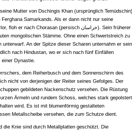
h seine Mutter von Dschingis Khan (ursprünglich Temüdschin
 Ferghana Samarkands. Als er dann nicht nur seine
ach Chorasan (persisch خراسان). Sein früherer
euten mongolischen Stämme. Ohne einen Schwertstreich zu
 ihm unterwarf. An der Spitze dieser Scharen unternahm er sei
lich nach Hindustan, wo er sich nach fünf Einfällen
 einer Dynastie.
n Herrschers, dem Reiherbusch und dem Sonnenschirm des
ch nicht von derjenigen der Reiter seines Gefolges. Der
Schuppen gebildeten Nackenschutz versehen. Die Rüstung
urzen Ärmeln und rundem Schoss, welches stark gepolstert
lten wird. Es ist mit blumenförmig gestalteten
ossen Metallscheibe versehen, die zum Schutze dient.
die Knie sind durch Metallplatten geschützt. Die