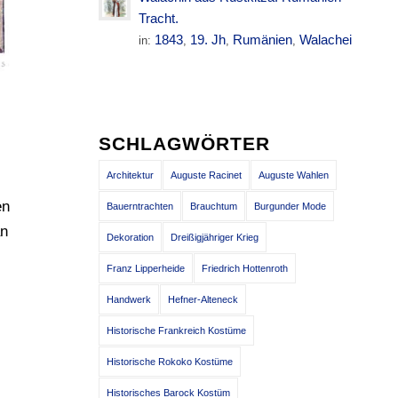
Tracht.
1843
19. Jh
Rumänien
Walachei
in:
,
,
,
SCHLAGWÖRTER
Architektur
Auguste Racinet
Auguste Wahlen
en
Bauerntrachten
Brauchtum
Burgunder Mode
an
Dekoration
Dreißigjähriger Krieg
Franz Lipperheide
Friedrich Hottenroth
Handwerk
Hefner-Alteneck
Historische Frankreich Kostüme
Historische Rokoko Kostüme
Historisches Barock Kostüm