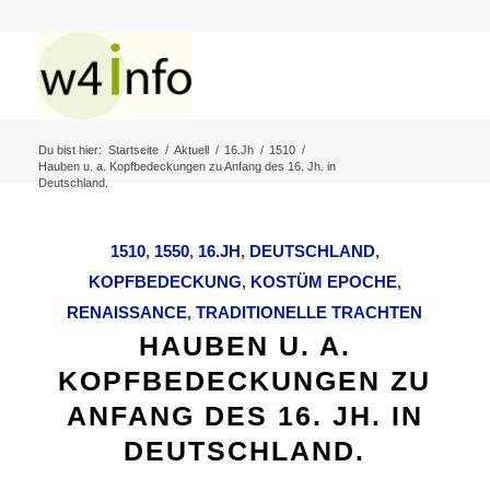
Du bist hier:
Startseite
/
Aktuell
/
16.Jh
/
1510
/
Hauben u. a. Kopfbedeckungen zu Anfang des 16. Jh. in
Deutschland.
1510
,
1550
,
16.JH
,
DEUTSCHLAND
,
KOPFBEDECKUNG
,
KOSTÜM EPOCHE
,
RENAISSANCE
,
TRADITIONELLE TRACHTEN
HAUBEN U. A.
KOPFBEDECKUNGEN ZU
ANFANG DES 16. JH. IN
DEUTSCHLAND.