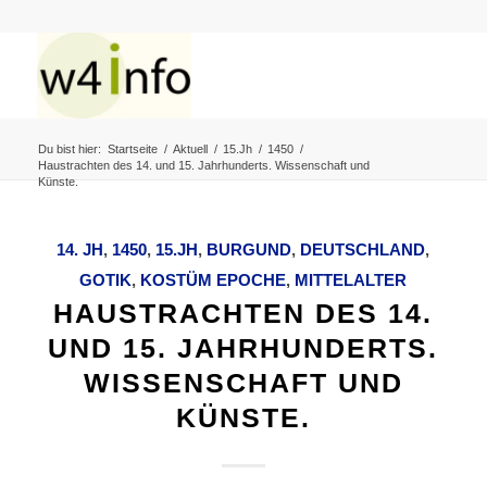
Du bist hier:
Startseite
/
Aktuell
/
15.Jh
/
1450
/
Haustrachten des 14. und 15. Jahrhunderts. Wissenschaft und
Künste.
14. JH
,
1450
,
15.JH
,
BURGUND
,
DEUTSCHLAND
,
GOTIK
,
KOSTÜM EPOCHE
,
MITTELALTER
HAUSTRACHTEN DES 14.
UND 15. JAHRHUNDERTS.
WISSENSCHAFT UND
KÜNSTE.