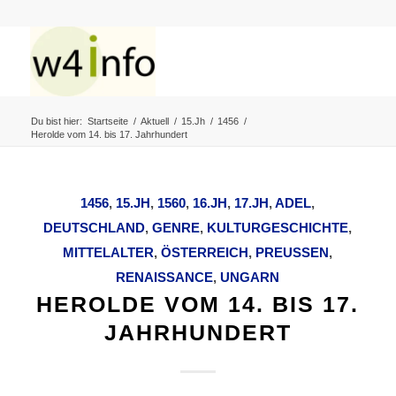
Du bist hier:
Startseite
/
Aktuell
/
15.Jh
/
1456
/
Herolde vom 14. bis 17. Jahrhundert
1456
,
15.JH
,
1560
,
16.JH
,
17.JH
,
ADEL
,
DEUTSCHLAND
,
GENRE
,
KULTURGESCHICHTE
,
MITTELALTER
,
ÖSTERREICH
,
PREUSSEN
,
RENAISSANCE
,
UNGARN
HEROLDE VOM 14. BIS 17.
JAHRHUNDERT