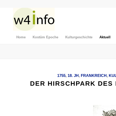
Home
Kostüm Epoche
Kulturgeschichte
Aktuell
1755
,
18. JH
,
FRANKREICH
,
KU
DER HIRSCHPARK DES 