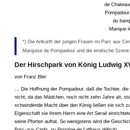
de Chateaur
Pompadour e
du banq
Manque le
*) Die Ankunft der jungen Frauen im Parc aux Cer
Marquise de Pompadour und die erotische Szene 
Der Hirschpark von König Ludwig X
von Franz Blei
… Die Hoffnung der Pompadour, daß die Tochter, die s
nicht, da das Mädchen, noch nicht zehn Jahre alt, st
schwindende Macht über den König ließen sie sich zur
Eigenschaft sie ihrem Herrn eine Art Serail einricht
seine Pforten auftat. So wenigstens wird die Geschic
Parc-aux-Cerfs, ou Porigine de l’affreux déficit).