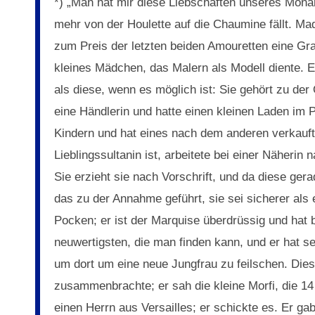
*) „Man hat mir diese Liebschaften unseres Mona
mehr von der Houlette auf die Chaumine fällt. M
zum Preis der letzten beiden Amouretten eine Gr
kleines Mädchen, das Malern als Modell diente. Er 
als diese, wenn es möglich ist: Sie gehört zu de
eine Händlerin und hatte einen kleinen Laden im P
Kindern und hat eines nach dem anderen verkauft,
Lieblingssultanin ist, arbeitete bei einer Näherin 
Sie erzieht sie nach Vorschrift, und da diese ge
das zu der Annahme geführt, sie sei sicherer als
Pocken; er ist der Marquise überdrüssig und hat 
neuwertigsten, die man finden kann, und er hat s
um dort um eine neue Jungfrau zu feilschen. Dies
zusammenbrachte; er sah die kleine Morfi, die 14 J
einen Herrn aus Versailles; er schickte es. Er g