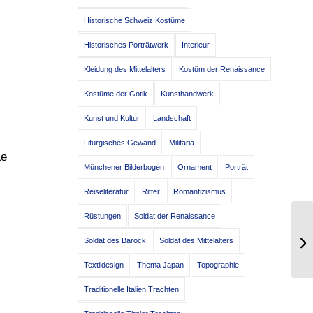
Historische Schweiz Kostüme
Historisches Porträtwerk
Interieur
Kleidung des Mittelalters
Kostüm der Renaissance
Kostüme der Gotik
Kunsthandwerk
Kunst und Kultur
Landschaft
Liturgisches Gewand
Militaria
Le
Münchener Bilderbogen
Ornament
Porträt
Reiseliteratur
Ritter
Romantizismus
Rüstungen
Soldat der Renaissance
Fr
Soldat des Barock
Soldat des Mittelalters
Ja
Textildesign
Thema Japan
Topographie
Traditionelle Italien Trachten