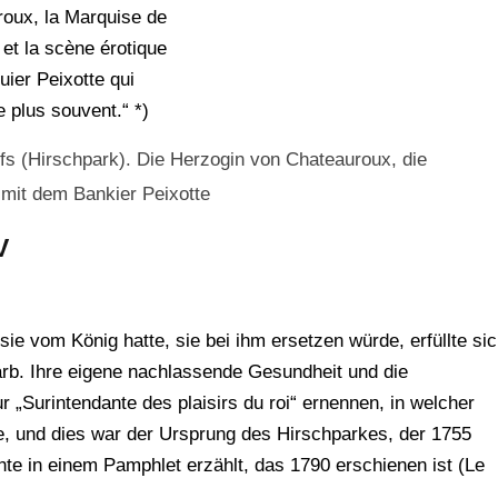
oux, la Marquise de
t la scène érotique
uier Peixotte qui
 plus souvent.“ *)
fs (Hirschpark). Die Herzogin von Chateauroux, die
mit dem Bankier Peixotte
V
ie vom König hatte, sie bei ihm ersetzen würde, erfüllte si
arb. Ihre eigene nachlassende Gesundheit und die
 „Surintendante des plaisirs du roi“ ernennen, in welcher
ete, und dies war der Ursprung des Hirschparkes, der 1755
hte in einem Pamphlet erzählt, das 1790 erschienen ist (Le