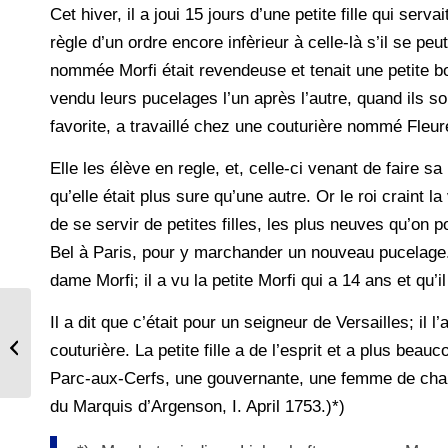
Cet hiver, il a joui 15 jours d’une petite fille qui ser
règle d’un ordre encore infèrieur à celle-là s’il se peut
nommée Morfi était revendeuse et tenait une petite bou
vendu leurs pucelages l’un après l’autre, quand ils so
favorite, a travaillé chez une couturière nommé Fleu
Elle les élève en regle, et, celle-ci venant de faire 
qu’elle était plus sure qu’une autre. Or le roi craint 
de se servir de petites filles, les plus neuves qu’on 
Bel à Paris, pour y marchander un nouveau pucelage. 
dame Morfi; il a vu la petite Morfi qui a 14 ans et qu’i
Il a dit que c’était pour un seigneur de Versailles; il
Das französische
Königtum im 18.
couturière. La petite fille a de l’esprit et a plus be
Jahrhundert.
Parc-aux-Cerfs, une gouvernante, une femme de chamb
du Marquis d’Argenson, I. April 1753.)*)