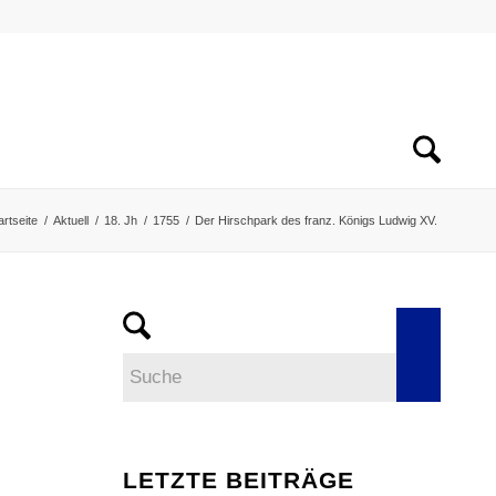
artseite
/
Aktuell
/
18. Jh
/
1755
/
Der Hirschpark des franz. Königs Ludwig XV.
LETZTE BEITRÄGE