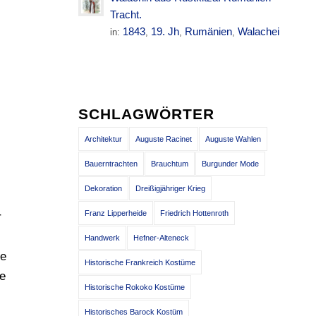
Tracht.
1843
19. Jh
Rumänien
Walachei
in:
,
,
,
SCHLAGWÖRTER
Architektur
Auguste Racinet
Auguste Wahlen
Bauerntrachten
Brauchtum
Burgunder Mode
Dekoration
Dreißigjähriger Krieg
Franz Lipperheide
Friedrich Hottenroth
r
Handwerk
Hefner-Alteneck
de
Historische Frankreich Kostüme
ue
Historische Rokoko Kostüme
Historisches Barock Kostüm