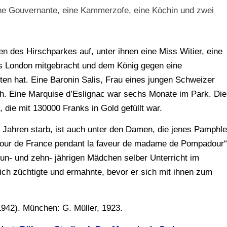
ine Gouvernante, eine Kammerzofe, eine Köchin und zwei
n des Hirschparkes auf, unter ihnen eine Miss Witier, eine
us London mitgebracht und dem König gegen eine
en hat. Eine Baronin Salis, Frau eines jungen Schweizer
ch. Eine Marquise d’Eslignac war sechs Monate im Park. Die
die mit 130000 Franks in Gold gefüllt war.
 Jahren starb, ist auch unter den Damen, die jenes Pamphle
a cour de France pendant la faveur de madame de Pompadour“
eun- und zehn- jährigen Mädchen selber Unterricht im
lich züchtigte und ermahnte, bevor er sich mit ihnen zum
1942). München: G. Müller, 1923.