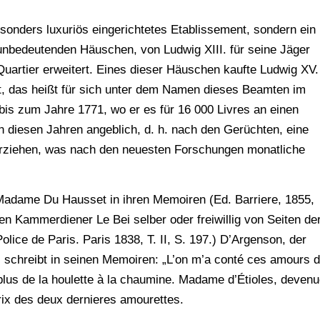
sonders luxuriös eingerichtetes Etablissement, sondern ein
n unbedeutenden Häuschen, von Ludwig XIII. für seine Jäger
Quartier erweitert. Eines dieser Häuschen kaufte Ludwig XV.
, das heißt für sich unter dem Namen dieses Beamten im
 bis zum Jahre 1771, wo er es für 16 000 Livres an einen
n diesen Jahren angeblich, d. h. nach den Gerüchten, eine
erziehen, was nach den neuesten Forschungen monatliche
Madame Du Hausset in ihren Memoiren (Ed. Barriere, 1855,
den Kammerdiener Le Bei selber oder freiwillig von Seiten de
olice de Paris. Paris 1838, T. II, S. 197.) D’Argenson, der
 schreibt in seinen Memoiren: „L’on m’a conté ces amours 
 plus de la houlette à la chaumine. Madame d’Étioles, deven
ix des deux dernieres amourettes.