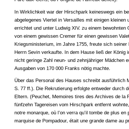
In Wirklichkeit war der Hirschpark keineswegs ein be
abgelegenes Viertel in Versailles mit einigen kleine
errichtet und unter Ludwig XIV. zu einem bewohnten 
von einem gewissen Cremer für einen gewissen Valet
Kriegsministerium, im Jahre 1755, freute sich seiner
Herrn Sevin verkaufte. In dem Hause ließ der König i
nicht geringe Zahl neun- und zehnjähriger Mädchen 
Ausgaben von 170 000 Franks nötig machte.
Über das Personal des Hauses schreibt ausführlich 
S. 77 ff.). Die Rekrutierung erfolgte entweder durch 
Eltern. (Peuchet, Memoires tires des Archives de la P
fünfzehn Tagereisen vom Hirschpark entfernt wohnte,
notre monarque, où l’on verra qu’il tombe de plus en
marquise de Pompadour, était une grande dame au pr