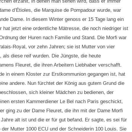
rchen erzählt, in denen man sehen wird, dass er immer
adame d’Étioles, die Marquise de Pompadour wurde, war
ande Dame. In diesem Winter genoss er 15 Tage lang ein
hat jetzt eine ordentliche Mätresse, die noch niedriger ist
r Ordnung der Huren nach Familie und Stand. Die Morfi war
alais-Royal, vor zehn Jahren; sie ist Mutter von vier
 als diese reif wurden. Die Jüngste, die heute
namens Fleuret, die ihren Arbeitern Liebhaber verschafft.
rade in einem Kloster zur Erstkommunion gegangen ist, hat
 eine andere. Nun fürchtet der König aus gutem Grund die
beschlossen, sich kleiner Mädchen zu bedienen, der
einen ersten Kammerdiener Le Bel nach Paris geschickt,
er ging zu der Dame Fleuret, die ihn mit der Dame Morfi
ahre alt ist und die er für gut befand. Er sagte, es sei für
ab der Mutter 1000 ECU und der Schneiderin 100 Louis. Sie