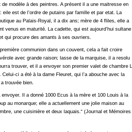
vait de modèle à des peintres. A présent il a une maitresse en
: eile est de l’ordre de putains par famille et par etat. La
tique au Palais-Royal, il a dix ans; mère de 4 fliles, elle a
nt venus en maturité. La cadette, qui est aujourd’hui sultane
ret qui procure des amants à ses ouvriers.
sa première communion dans un couvent, cela a fait croire
la vérole avec grande raison; lasse de la marquise, il a resolu
pourra trouver, et il a envoyer son premier valet de chambre 
Celui-ci a été à la dame Fleuret, qui l’a abouche avec la
l a trouvée bien.
 l’a envoyer. Il a donné 1000 Ecus à la mère et 100 Louis à la
aucoup au monarque; elle a actuellement une jolie maison au
re, une cuisinière et deux laquais.“ (Journal et Mémoires