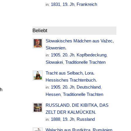
1831
19. Jh
Frankreich
in:
,
,
Beliebt
Slowakisches Mädchen aus Važec,
Slowenien.
1905
20. Jh
Kopfbedeckung
in:
,
,
,
Slowakei
Traditionelle Trachten
,
Tracht aus Selbach, Lora.
Hessisches Trachtenbuch.
1905
20. Jh
Deutschland
in:
,
,
,
ch
Hessen
Traditionelle Trachten
,
RUSSLAND. DIE KIBITKA, DAS
ZELT DER KALMÜCKEN.
1888
19. Jh
Russland
in:
,
,
Walachin aus Rustkitza. Rumänien