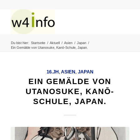
Du bist hier:
Startseite
/
Aktuell
/
Asien
/
Japan
/
Ein Gemälde von Utanosuke, Kanō-Schule, Japan.
16.JH
,
ASIEN
,
JAPAN
EIN GEMÄLDE VON
UTANOSUKE, KANŌ-
SCHULE, JAPAN.