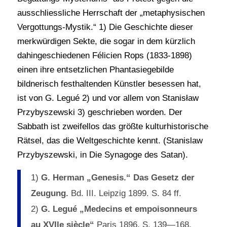
ausschliessliche Herrschaft der „metaphysischen
Vergottungs-Mystik.“ 1) Die Geschichte dieser
merkwürdigen Sekte, die sogar in dem kürzlich
dahingeschiedenen Félicien Rops (1833-1898)
einen ihre entsetzlichen Phantasiegebilde
bildnerisch festhaltenden Künstler besessen hat,
ist von G. Legué 2) und vor allem von Stanisław
Przybyszewski 3) geschrieben worden. Der
Sabbath ist zweifellos das größte kulturhistorische
Rätsel, das die Weltgeschichte kennt. (Stanislaw
Przybyszewski, in Die Synagoge des Satan).
1)
G. Herman „Genesis.“ Das Gesetz der
Zeugung.
Bd. III. Leipzig 1899. S. 84 ff.
2)
G. Legué „Medecins et empoisonneurs
au XVIle siècle“
Paris 1896. S. 139—168.