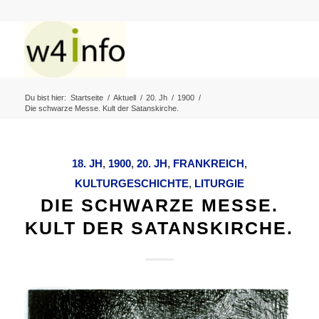
Du bist hier:
Startseite
/
Aktuell
/
20. Jh
/
1900
/
Die schwarze Messe. Kult der Satanskirche.
18. JH
,
1900
,
20. JH
,
FRANKREICH
,
KULTURGESCHICHTE
,
LITURGIE
DIE SCHWARZE MESSE.
KULT DER SATANSKIRCHE.