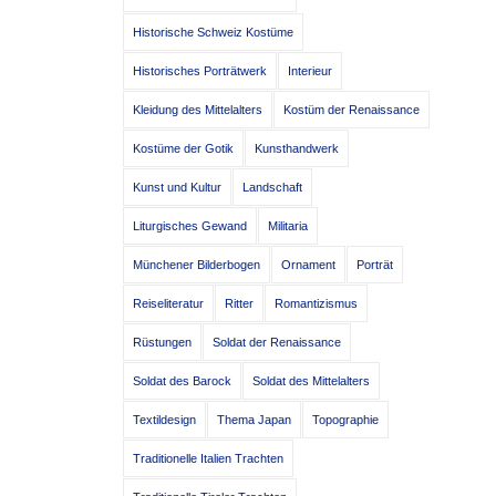
Historische Schweiz Kostüme
Historisches Porträtwerk
Interieur
Kleidung des Mittelalters
Kostüm der Renaissance
Kostüme der Gotik
Kunsthandwerk
Kunst und Kultur
Landschaft
Liturgisches Gewand
Militaria
Münchener Bilderbogen
Ornament
Porträt
Reiseliteratur
Ritter
Romantizismus
Rüstungen
Soldat der Renaissance
Soldat des Barock
Soldat des Mittelalters
Textildesign
Thema Japan
Topographie
Traditionelle Italien Trachten