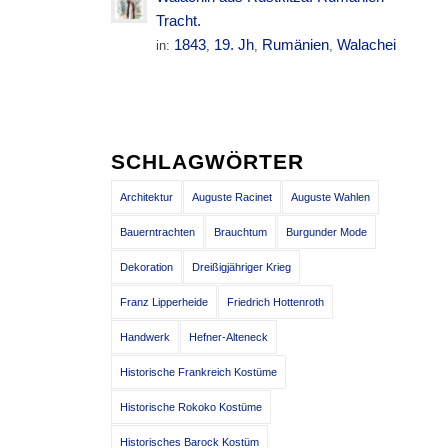
Tracht.
1843
19. Jh
Rumänien
Walachei
in:
,
,
,
SCHLAGWÖRTER
Architektur
Auguste Racinet
Auguste Wahlen
Bauerntrachten
Brauchtum
Burgunder Mode
Dekoration
Dreißigjähriger Krieg
Franz Lipperheide
Friedrich Hottenroth
Handwerk
Hefner-Alteneck
Historische Frankreich Kostüme
Historische Rokoko Kostüme
Historisches Barock Kostüm