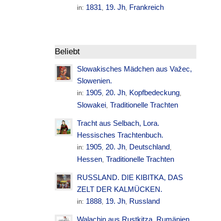
1831
19. Jh
Frankreich
in:
,
,
Beliebt
Slowakisches Mädchen aus Važec,
Slowenien.
1905
20. Jh
Kopfbedeckung
in:
,
,
,
Slowakei
Traditionelle Trachten
,
Tracht aus Selbach, Lora.
Hessisches Trachtenbuch.
1905
20. Jh
Deutschland
in:
,
,
,
Hessen
Traditionelle Trachten
,
RUSSLAND. DIE KIBITKA, DAS
ZELT DER KALMÜCKEN.
1888
19. Jh
Russland
in:
,
,
Walachin aus Rustkitza. Rumänien