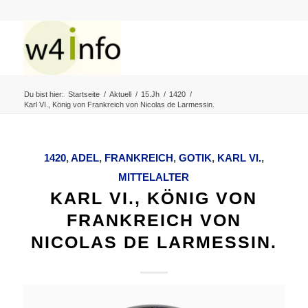
Du bist hier:
Startseite
/
Aktuell
/
15.Jh
/
1420
/
Karl VI., König von Frankreich von Nicolas de Larmessin.
1420
,
ADEL
,
FRANKREICH
,
GOTIK
,
KARL VI.
,
MITTELALTER
KARL VI., KÖNIG VON
FRANKREICH VON
NICOLAS DE LARMESSIN.