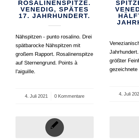
ROSALINENSPITZE.
SPIT
VENEDIG, SPÄTES
VENED
17. JAHRHUNDERT.
HÄLF
JAHR
Nähspitzen - punto rosalino. Drei
Venezianisch
spätbarocke Nähspitzen mit
Jahrhundert.
großem Rapport. Rosalinenspitze
größter Feinh
auf Sternengrund. Points à
gezeichnete
l'aiguille.
4. Juli 20
/
4. Juli 2021
/
0 Kommentare