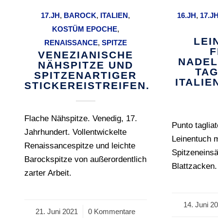
17.JH
,
BAROCK
,
ITALIEN
,
16.JH
,
17.J
KOSTÜM EPOCHE
,
LEI
RENAISSANCE
,
SPITZE
F
VENEZIANISCHE
NADEL
NÄHSPITZE UND
TAG
SPITZENARTIGER
ITALIEN
STICKEREISTREIFEN.
Flache Nähspitze. Venedig, 17.
Punto tagliat
Jahrhundert. Vollentwickelte
Leinentuch m
Renaissancespitze und leichte
Spitzeneins
Barockspitze von außerordentlich
Blattzacken.
zarter Arbeit.
14. Juni 2
/
21. Juni 2021
/
0 Kommentare