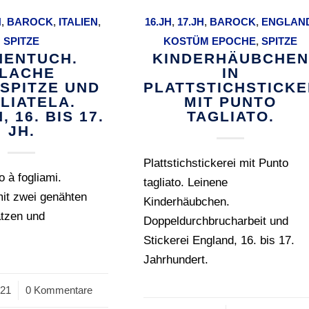
H
,
BAROCK
,
ITALIEN
,
16.JH
,
17.JH
,
BAROCK
,
ENGLAN
SPITZE
KOSTÜM EPOCHE
,
SPITZE
NENTUCH.
KINDERHÄUBCHEN
LACHE
IN
SPITZE UND
PLATTSTICHSTICKE
LIATELA.
MIT PUNTO
, 16. BIS 17.
TAGLIATO.
JH.
Plattstichstickerei mit Punto
o à fogliami.
tagliato. Leinene
it zwei genähten
Kinderhäubchen.
ätzen und
Doppeldurchbrucharbeit und
Stickerei England, 16. bis 17.
Jahrhundert.
021
0 Kommentare