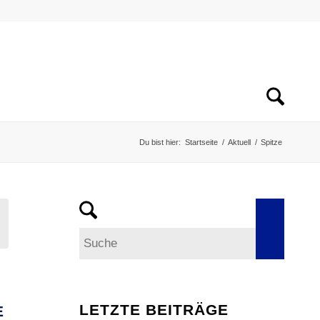
Du bist hier:
Startseite
/
Aktuell
/
Spitze
LETZTE BEITRÄGE
E