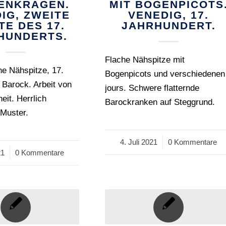
ZENKRAGEN.
MIT BOGENPICOTS
IG, ZWEITE
VENEDIG, 17.
TE DES 17.
JAHRHUNDERT.
HUNDERTS.
Flache Nähspitze mit
e Nähspitze, 17.
Bogenpicots und verschiedenen
 Barock. Arbeit von
jours. Schwere flatternde
eit. Herrlich
Barockranken auf Steggrund.
 Muster.
4. Juli 2021
/
0 Kommentare
21
0 Kommentare