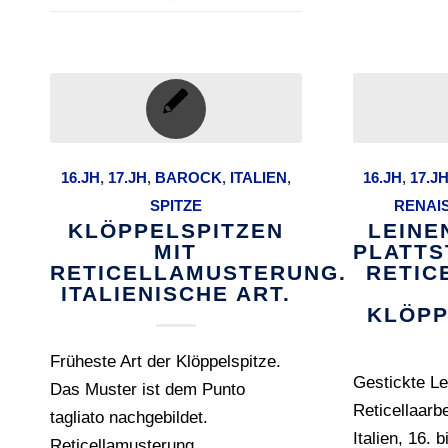
16.JH
,
17.JH
,
BAROCK
,
ITALIEN
,
16.JH
,
17.J
SPITZE
RENAI
KLÖPPELSPITZEN
LEINE
MIT
PLATTS
RETICELLAMUSTERUNG.
RETIC
ITALIENISCHE ART.
KLÖPP
Früheste Art der Klöppelspitze.
Gestickte L
Das Muster ist dem Punto
Reticellaarb
tagliato nachgebildet.
Italien, 16. 
Reticellamusterung.