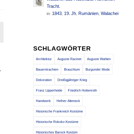
Tracht.
1843
19. Jh
Rumänien
Walachei
in:
,
,
,
SCHLAGWÖRTER
Architektur
Auguste Racinet
Auguste Wahlen
.
Bauerntrachten
Brauchtum
Burgunder Mode
Dekoration
Dreißigjähriger Krieg
Franz Lipperheide
Friedrich Hottenroth
Handwerk
Hefner-Alteneck
Historische Frankreich Kostüme
Historische Rokoko Kostüme
Historisches Barock Kostüm