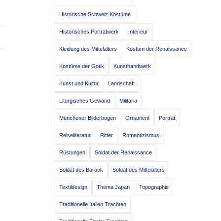
Historische Schweiz Kostüme
Historisches Porträtwerk
Interieur
Kleidung des Mittelalters
Kostüm der Renaissance
Kostüme der Gotik
Kunsthandwerk
Kunst und Kultur
Landschaft
Liturgisches Gewand
Militaria
Münchener Bilderbogen
Ornament
Porträt
Reiseliteratur
Ritter
Romantizismus
Rüstungen
Soldat der Renaissance
Soldat des Barock
Soldat des Mittelalters
Textildesign
Thema Japan
Topographie
Traditionelle Italien Trachten