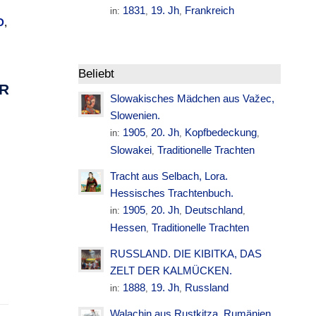
1831
19. Jh
Frankreich
in:
,
,
D
,
Beliebt
REI
Slowakisches Mädchen aus Važec,
Slowenien.
1905
20. Jh
Kopfbedeckung
in:
,
,
,
Slowakei
Traditionelle Trachten
,
Tracht aus Selbach, Lora.
Hessisches Trachtenbuch.
1905
20. Jh
Deutschland
in:
,
,
,
Hessen
Traditionelle Trachten
,
RUSSLAND. DIE KIBITKA, DAS
ZELT DER KALMÜCKEN.
1888
19. Jh
Russland
in:
,
,
Walachin aus Rustkitza. Rumänien