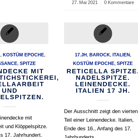
27. Mai 2021
/
0 Kommentare
H
,
KOSTÜM EPOCHE
,
17.JH
,
BAROCK
,
ITALIEN
,
SSANCE
,
SPITZE
KOSTÜM EPOCHE
,
SPITZE
NDECKE MIT
RETICELLA SPITZE
TICHSTICKEREI,
NADELSPITZE.
ELLAARBEIT
LEINENDECKE.
UND
ITALIEN 17 JH.
ELSPITZEN.
Der Ausschnitt zeigt den vierten
einendecke mit
Teil einer Leinendecke. Italien,
eit und Klöppelspitze.
Ende des 16., Anfang des 17.
bis 17. Jahrhundert.
Jahrhunderts.