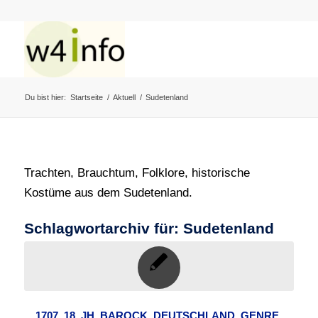
Du bist hier:
Startseite
/
Aktuell
/
Sudetenland
Trachten, Brauchtum, Folklore, historische
Kostüme aus dem Sudetenland.
Schlagwortarchiv für:
Sudetenland
1707
,
18. JH
,
BAROCK
,
DEUTSCHLAND
,
GENRE
,