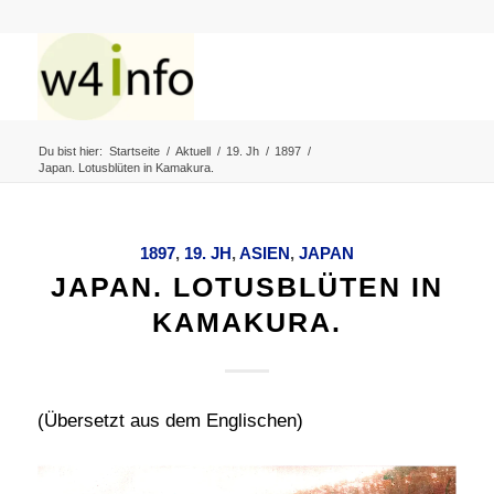
Du bist hier:
Startseite
/
Aktuell
/
19. Jh
/
1897
/
Japan. Lotusblüten in Kamakura.
1897
,
19. JH
,
ASIEN
,
JAPAN
JAPAN. LOTUSBLÜTEN IN
KAMAKURA.
(Übersetzt aus dem Englischen)