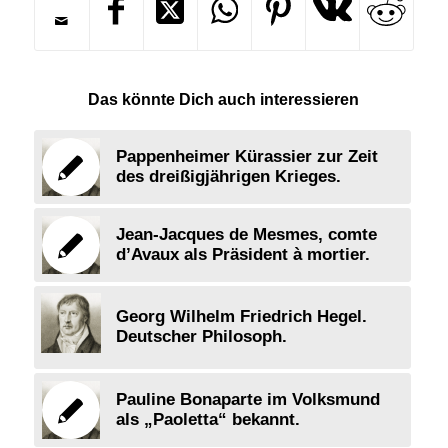
Das könnte Dich auch interessieren
Pappenheimer Kürassier zur Zeit
des dreißigjährigen Krieges.
Jean-Jacques de Mesmes, comte
d’Avaux als Präsident à mortier.
Georg Wilhelm Friedrich Hegel.
Deutscher Philosoph.
Pauline Bonaparte im Volksmund
als „Paoletta“ bekannt.