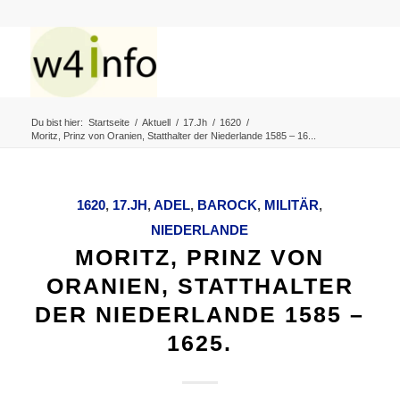
Du bist hier:
Startseite
/
Aktuell
/
17.Jh
/
1620
/
Moritz, Prinz von Oranien, Statthalter der Niederlande 1585 – 16...
1620
,
17.JH
,
ADEL
,
BAROCK
,
MILITÄR
,
NIEDERLANDE
MORITZ, PRINZ VON
ORANIEN, STATTHALTER
DER NIEDERLANDE 1585 –
1625.