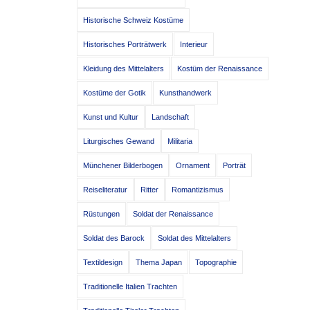
Historische Schweiz Kostüme
Historisches Porträtwerk
Interieur
Kleidung des Mittelalters
Kostüm der Renaissance
Kostüme der Gotik
Kunsthandwerk
Kunst und Kultur
Landschaft
Liturgisches Gewand
Militaria
Münchener Bilderbogen
Ornament
Porträt
Reiseliteratur
Ritter
Romantizismus
Rüstungen
Soldat der Renaissance
Soldat des Barock
Soldat des Mittelalters
Textildesign
Thema Japan
Topographie
Traditionelle Italien Trachten