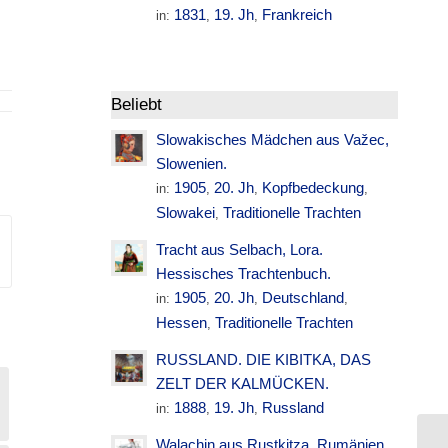
1831
19. Jh
Frankreich
in:
,
,
Beliebt
Slowakisches Mädchen aus Važec,
Slowenien.
1905
20. Jh
Kopfbedeckung
in:
,
,
,
Slowakei
Traditionelle Trachten
,
Tracht aus Selbach, Lora.
Hessisches Trachtenbuch.
1905
20. Jh
Deutschland
in:
,
,
,
Hessen
Traditionelle Trachten
,
RUSSLAND. DIE KIBITKA, DAS
ZELT DER KALMÜCKEN.
1888
19. Jh
Russland
in:
,
,
Walachin aus Rustkitza. Rumänien