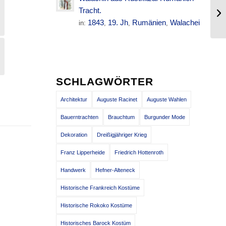
Da
Tracht.
Fr
1843
19. Jh
Rumänien
Walachei
in:
,
,
,
SCHLAGWÖRTER
Architektur
Auguste Racinet
Auguste Wahlen
Bauerntrachten
Brauchtum
Burgunder Mode
Dekoration
Dreißigjähriger Krieg
Franz Lipperheide
Friedrich Hottenroth
Handwerk
Hefner-Alteneck
Historische Frankreich Kostüme
Historische Rokoko Kostüme
Historisches Barock Kostüm