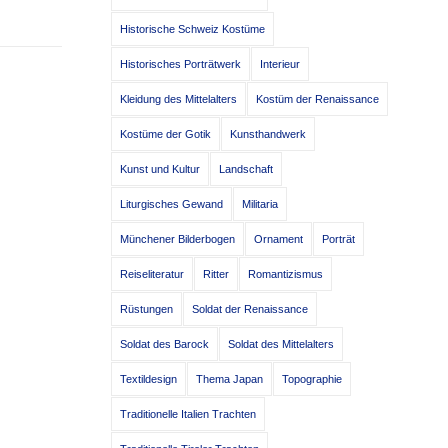
Historische Schweiz Kostüme
Historisches Porträtwerk
Interieur
Kleidung des Mittelalters
Kostüm der Renaissance
Kostüme der Gotik
Kunsthandwerk
Kunst und Kultur
Landschaft
Liturgisches Gewand
Militaria
Münchener Bilderbogen
Ornament
Porträt
Reiseliteratur
Ritter
Romantizismus
Rüstungen
Soldat der Renaissance
Soldat des Barock
Soldat des Mittelalters
Textildesign
Thema Japan
Topographie
Traditionelle Italien Trachten