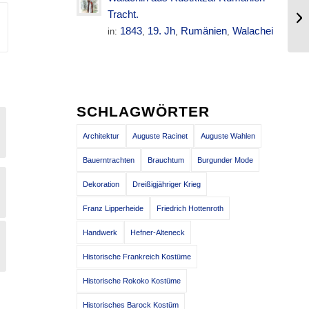
Vo
Tracht.
Um
1843
19. Jh
Rumänien
Walachei
in:
,
,
,
SCHLAGWÖRTER
Architektur
Auguste Racinet
Auguste Wahlen
Bauerntrachten
Brauchtum
Burgunder Mode
Dekoration
Dreißigjähriger Krieg
Franz Lipperheide
Friedrich Hottenroth
Handwerk
Hefner-Alteneck
Historische Frankreich Kostüme
Historische Rokoko Kostüme
Historisches Barock Kostüm