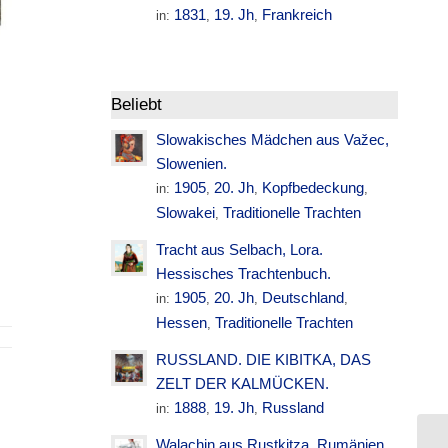
1831
19. Jh
Frankreich
in:
,
,
Beliebt
Slowakisches Mädchen aus Važec,
Slowenien.
1905
20. Jh
Kopfbedeckung
in:
,
,
,
Slowakei
Traditionelle Trachten
,
Tracht aus Selbach, Lora.
Hessisches Trachtenbuch.
1905
20. Jh
Deutschland
in:
,
,
,
Hessen
Traditionelle Trachten
,
RUSSLAND. DIE KIBITKA, DAS
ZELT DER KALMÜCKEN.
1888
19. Jh
Russland
in:
,
,
Walachin aus Rustkitza. Rumänien