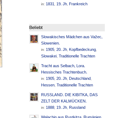
1831
19. Jh
Frankreich
in:
,
,
Beliebt
Slowakisches Mädchen aus Važec,
Slowenien.
1905
20. Jh
Kopfbedeckung
in:
,
,
,
Slowakei
Traditionelle Trachten
,
Tracht aus Selbach, Lora.
Hessisches Trachtenbuch.
1905
20. Jh
Deutschland
in:
,
,
,
Hessen
Traditionelle Trachten
,
RUSSLAND. DIE KIBITKA, DAS
ZELT DER KALMÜCKEN.
1888
19. Jh
Russland
in:
,
,
Walachin aus Rustkitza. Rumänien