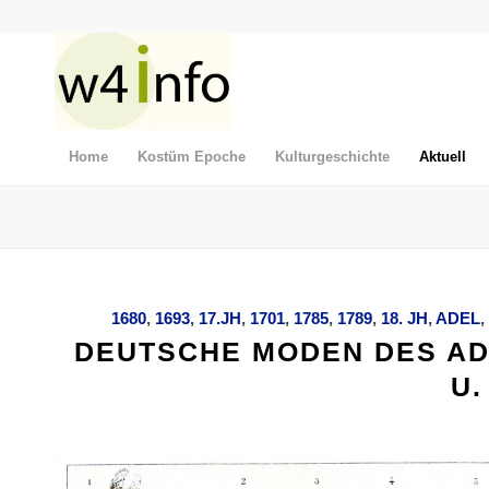
Home
Kostüm Epoche
Kulturgeschichte
Aktuell
1680
,
1693
,
17.JH
,
1701
,
1785
,
1789
,
18. JH
,
ADEL
,
DEUTSCHE MODEN DES ADE
U.