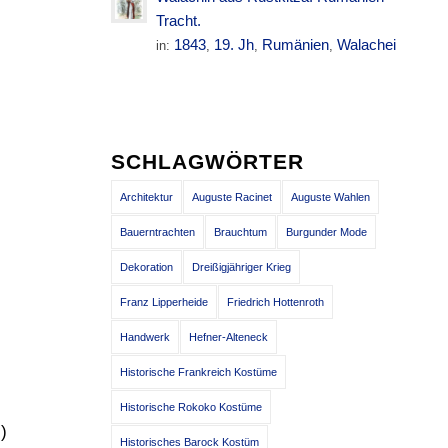
Tracht.
1843
19. Jh
Rumänien
Walachei
in:
,
,
,
SCHLAGWÖRTER
Architektur
Auguste Racinet
Auguste Wahlen
Bauerntrachten
Brauchtum
Burgunder Mode
Dekoration
Dreißigjähriger Krieg
Franz Lipperheide
Friedrich Hottenroth
Handwerk
Hefner-Alteneck
Historische Frankreich Kostüme
Historische Rokoko Kostüme
)
Historisches Barock Kostüm