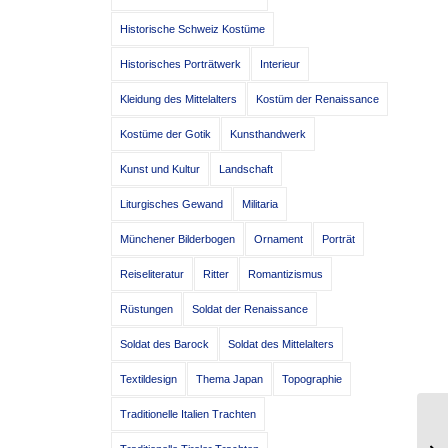
Historische Schweiz Kostüme
Historisches Porträtwerk
Interieur
Kleidung des Mittelalters
Kostüm der Renaissance
Kostüme der Gotik
Kunsthandwerk
Kunst und Kultur
Landschaft
Liturgisches Gewand
Militaria
Münchener Bilderbogen
Ornament
Porträt
Reiseliteratur
Ritter
Romantizismus
Rüstungen
Soldat der Renaissance
Soldat des Barock
Soldat des Mittelalters
Textildesign
Thema Japan
Topographie
Traditionelle Italien Trachten
Fr