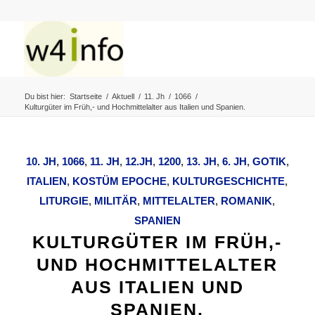
Du bist hier:
Startseite
/
Aktuell
/
11. Jh
/
1066
/
Kulturgüter im Früh,- und Hochmittelalter aus Italien und Spanien.
10. JH
,
1066
,
11. JH
,
12.JH
,
1200
,
13. JH
,
6. JH
,
GOTIK
,
ITALIEN
,
KOSTÜM EPOCHE
,
KULTURGESCHICHTE
,
LITURGIE
,
MILITÄR
,
MITTELALTER
,
ROMANIK
,
SPANIEN
KULTURGÜTER IM FRÜH,-
UND HOCHMITTELALTER
AUS ITALIEN UND
SPANIEN.