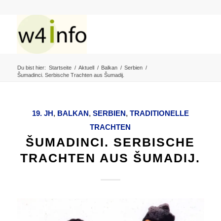
Du bist hier:
Startseite
/
Aktuell
/
Balkan
/
Serbien
/
Šumadinci. Serbische Trachten aus Šumadij.
19. JH
,
BALKAN
,
SERBIEN
,
TRADITIONELLE
TRACHTEN
ŠUMADINCI. SERBISCHE
TRACHTEN AUS ŠUMADIJ.