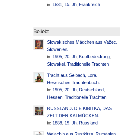
1831
19. Jh
Frankreich
in:
,
,
Beliebt
Slowakisches Mädchen aus Važec,
Slowenien.
1905
20. Jh
Kopfbedeckung
in:
,
,
,
Slowakei
Traditionelle Trachten
,
Tracht aus Selbach, Lora.
Hessisches Trachtenbuch.
1905
20. Jh
Deutschland
in:
,
,
,
Hessen
Traditionelle Trachten
,
RUSSLAND. DIE KIBITKA, DAS
ZELT DER KALMÜCKEN.
1888
19. Jh
Russland
in:
,
,
Walachin aus Rustkitza. Rumänien