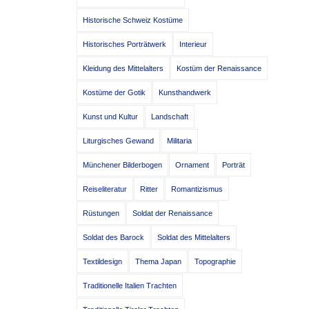
Historische Schweiz Kostüme
Historisches Porträtwerk
Interieur
Kleidung des Mittelalters
Kostüm der Renaissance
Kostüme der Gotik
Kunsthandwerk
Kunst und Kultur
Landschaft
Liturgisches Gewand
Militaria
Münchener Bilderbogen
Ornament
Porträt
Reiseliteratur
Ritter
Romantizismus
Rüstungen
Soldat der Renaissance
Soldat des Barock
Soldat des Mittelalters
Textildesign
Thema Japan
Topographie
Traditionelle Italien Trachten