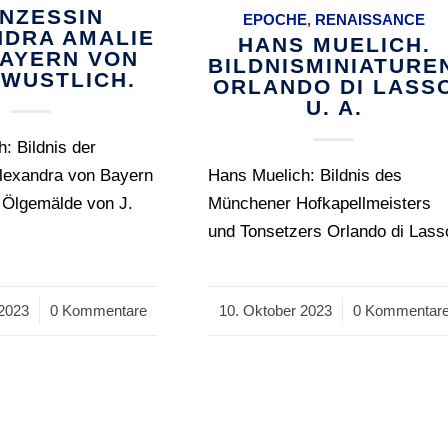
INZESSIN
EPOCHE
,
RENAISSANCE
NDRA AMALIE
HANS MUELICH.
BAYERN VON
BILDNISMINIATURE
 WUSTLICH.
ORLANDO DI LASS
U. A.
h: Bildnis der
Alexandra von Bayern
Hans Muelich: Bildnis des
 Ölgemälde von J.
Münchener Hofkapellmeisters
und Tonsetzers Orlando di Lass
 2023
0 Kommentare
10. Oktober 2023
/
0 Kommentar