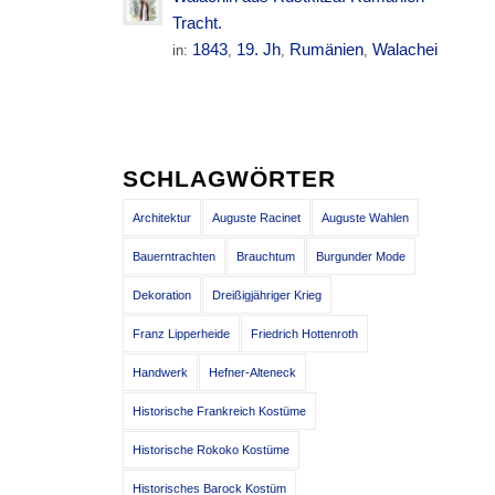
Tracht.
1843
19. Jh
Rumänien
Walachei
in:
,
,
,
SCHLAGWÖRTER
Architektur
Auguste Racinet
Auguste Wahlen
Bauerntrachten
Brauchtum
Burgunder Mode
Dekoration
Dreißigjähriger Krieg
Franz Lipperheide
Friedrich Hottenroth
Handwerk
Hefner-Alteneck
Historische Frankreich Kostüme
Historische Rokoko Kostüme
Historisches Barock Kostüm