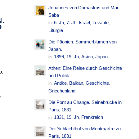
Johannes von Damaskus und Mar
Saba
N.
6. Jh
7. Jh
Israel
Levante
in:
,
,
,
,
O
Liturgie
Die Päonien. Sommerblumen von
Japan.
1899
19. Jh
Asien
Japan
in:
,
,
,
Athen: Eine Reise durch Geschichte
o.
und Politik
Antike
Balkan
Geschichte
in:
,
,
,
Griechenland
e
Die Pont au Change. Seinebrücke in
Paris, 1831.
1831
19. Jh
Frankreich
in:
,
,
Der Schlachthof von Montmartre zu
Paris, 1831.