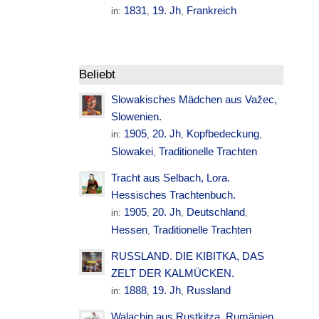
1831
19. Jh
Frankreich
in:
,
,
Beliebt
Slowakisches Mädchen aus Važec,
Slowenien.
1905
20. Jh
Kopfbedeckung
in:
,
,
,
Slowakei
Traditionelle Trachten
,
Tracht aus Selbach, Lora.
Hessisches Trachtenbuch.
1905
20. Jh
Deutschland
in:
,
,
,
Hessen
Traditionelle Trachten
,
RUSSLAND. DIE KIBITKA, DAS
ZELT DER KALMÜCKEN.
1888
19. Jh
Russland
in:
,
,
Walachin aus Rustkitza. Rumänien