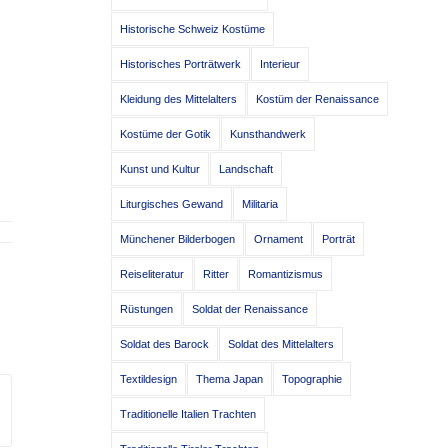
Historische Schweiz Kostüme
Historisches Porträtwerk
Interieur
Kleidung des Mittelalters
Kostüm der Renaissance
Kostüme der Gotik
Kunsthandwerk
Kunst und Kultur
Landschaft
Liturgisches Gewand
Militaria
Münchener Bilderbogen
Ornament
Porträt
Reiseliteratur
Ritter
Romantizismus
Rüstungen
Soldat der Renaissance
Soldat des Barock
Soldat des Mittelalters
Textildesign
Thema Japan
Topographie
Traditionelle Italien Trachten