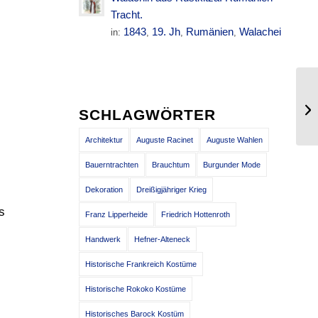
Tracht.
1843
19. Jh
Rumänien
Walachei
in:
,
,
,
Ja
SCHLAGWÖRTER
18
Architektur
Auguste Racinet
Auguste Wahlen
Bauerntrachten
Brauchtum
Burgunder Mode
Dekoration
Dreißigjähriger Krieg
s
Franz Lipperheide
Friedrich Hottenroth
Handwerk
Hefner-Alteneck
Historische Frankreich Kostüme
Historische Rokoko Kostüme
Historisches Barock Kostüm