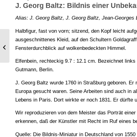
J. Georg Baltz: Bildnis einer Unbek
Alias: J. Georg Baltz, J. Georg Baltz, Jean-Georges 
Halbfigur, fast von vorn; sitzend, den Kopf leicht a
ausgeschnittenes Kleid, auf den Schultern Goldagraf
Japan. Flasche aus altem Arita-
Fensterdurchblick auf wolkenbedeckten Himmel.
Porzellan.
Elfenbein, rechteckig 9.7 : 12.1 cm. Bezeichnet lin
Gutmann, Berlin.
J. Georg Baltz wurde 1760 in Straßburg geboren. Er ma
Europa gesucht waren. Seine Arbeiten sind auch in all
Lebens in Paris. Dort wirkte er noch 1831. Er dürfte
Wir reproduzieren von dem Meister das Porträt einer 
erkennen, daß der Künstler mit Recht im Ruf eines b
Quelle: Die Bildnis-Miniatur in Deutschland von 155