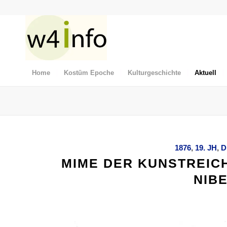
Home
Kostüm Epoche
Kulturgeschichte
Aktuell
1876
,
19. JH
,
D
MIME DER KUNSTREICH
NIB