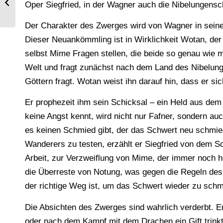
Oper Siegfried, in der Wagner auch die Nibelungensc
Der Ring des Nibelungen.
Der Charakter des Zwerges wird von Wagner in sein
Dieser Neuankömmling ist in Wirklichkeit Wotan, der 
selbst Mime Fragen stellen, die beide so genau wie m
Welt und fragt zunächst nach dem Land des Nibelung
Göttern fragt. Wotan weist ihn darauf hin, dass er 
Er prophezeit ihm sein Schicksal – ein Held aus dem
keine Angst kennt, wird nicht nur Fafner, sondern au
es keinen Schmied gibt, der das Schwert neu schmied
Wanderers zu testen, erzählt er Siegfried von dem Sc
Arbeit, zur Verzweiflung von Mime, der immer noch ho
die Überreste von Notung, was gegen die Regeln des 
der richtige Weg ist, um das Schwert wieder zu sch
Die Absichten des Zwerges sind wahrlich verderbt. Er
oder nach dem Kampf mit dem Drachen ein Gift trinkt 