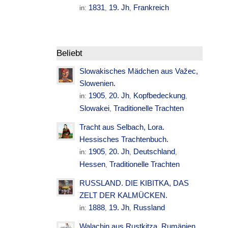
1831
19. Jh
Frankreich
in:
,
,
Beliebt
Slowakisches Mädchen aus Važec,
Slowenien.
1905
20. Jh
Kopfbedeckung
in:
,
,
,
Slowakei
Traditionelle Trachten
,
Tracht aus Selbach, Lora.
Hessisches Trachtenbuch.
1905
20. Jh
Deutschland
in:
,
,
,
Hessen
Traditionelle Trachten
,
RUSSLAND. DIE KIBITKA, DAS
ZELT DER KALMÜCKEN.
1888
19. Jh
Russland
in:
,
,
Walachin aus Rustkitza. Rumänien