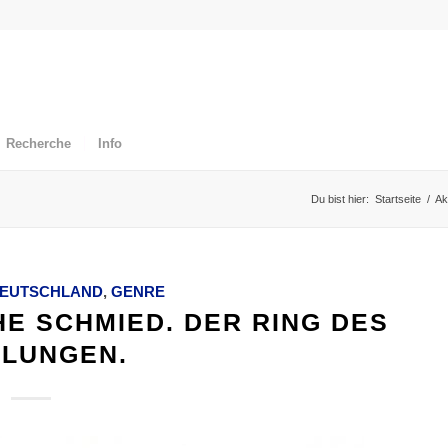
Recherche
Info
Du bist hier:
Startseite
/
Ak
EUTSCHLAND
,
GENRE
E SCHMIED. DER RING DES
ELUNGEN.