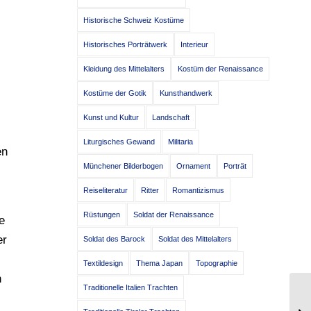
Historische Schweiz Kostüme
Historisches Porträtwerk
Interieur
Kleidung des Mittelalters
Kostüm der Renaissance
Kostüme der Gotik
Kunsthandwerk
Kunst und Kultur
Landschaft
Liturgisches Gewand
Militaria
en
Münchener Bilderbogen
Ornament
Porträt
Reiseliteratur
Ritter
Romantizismus
Rüstungen
Soldat der Renaissance
e
er
Soldat des Barock
Soldat des Mittelalters
Textildesign
Thema Japan
Topographie
h
Traditionelle Italien Trachten
Si