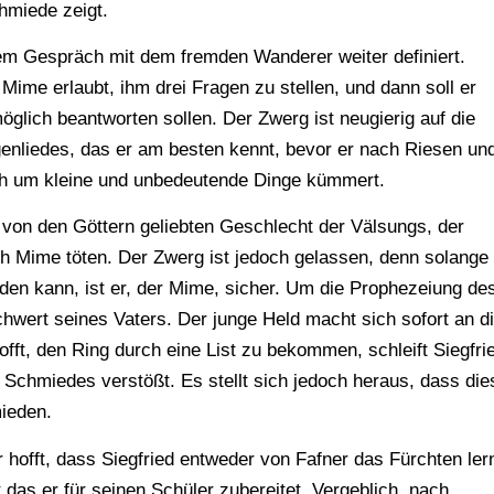
hmiede zeigt.
em Gespräch mit dem fremden Wanderer weiter definiert.
Mime erlaubt, ihm drei Fragen zu stellen, und dann soll er
öglich beantworten sollen. Der Zwerg ist neugierig auf die
enliedes, das er am besten kennt, bevor er nach Riesen un
sich um kleine und unbedeutende Dinge kümmert.
 von den Göttern geliebten Geschlecht der Välsungs, der
ch Mime töten. Der Zwerg ist jedoch gelassen, denn solange
en kann, ist er, der Mime, sicher. Um die Prophezeiung de
hwert seines Vaters. Der junge Held macht sich sofort an d
fft, den Ring durch eine List zu bekommen, schleift Siegfri
Schmiedes verstößt. Es stellt sich jedoch heraus, dass die
mieden.
 hofft, dass Siegfried entweder von Fafner das Fürchten ler
das er für seinen Schüler zubereitet. Vergeblich, nach