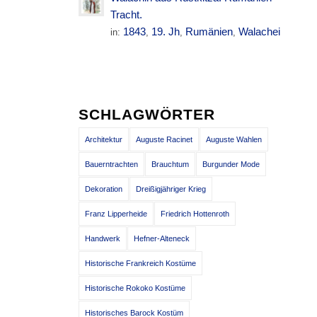
Tracht.
1843
19. Jh
Rumänien
Walachei
in:
,
,
,
SCHLAGWÖRTER
Architektur
Auguste Racinet
Auguste Wahlen
Bauerntrachten
Brauchtum
Burgunder Mode
Dekoration
Dreißigjähriger Krieg
Franz Lipperheide
Friedrich Hottenroth
Handwerk
Hefner-Alteneck
Historische Frankreich Kostüme
Historische Rokoko Kostüme
Historisches Barock Kostüm