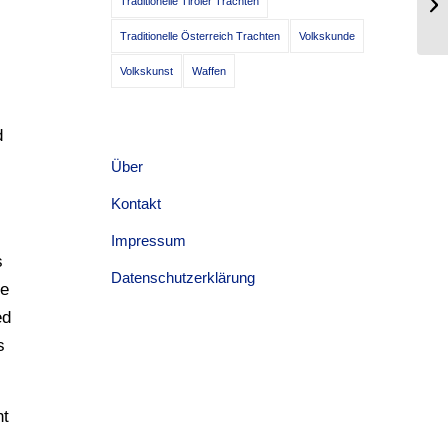
Traditionelle Tiroler Trachten
Traditionelle Österreich Trachten
Volkskunde
Volkskunst
Waffen
d
Über
Kontakt
Impressum
s
Datenschutzerklärung
ie
ed
s
nt