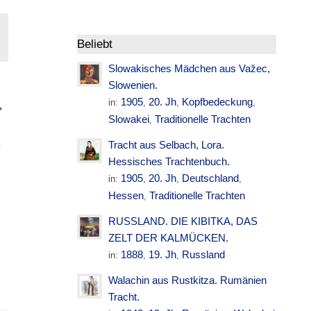
Beliebt
Slowakisches Mädchen aus Važec,
Slowenien.
1905
20. Jh
Kopfbedeckung
in:
,
,
,
,
Slowakei
Traditionelle Trachten
,
S
Tracht aus Selbach, Lora.
Hessisches Trachtenbuch.
1905
20. Jh
Deutschland
in:
,
,
,
Hessen
Traditionelle Trachten
,
RUSSLAND. DIE KIBITKA, DAS
ZELT DER KALMÜCKEN.
1888
19. Jh
Russland
in:
,
,
Walachin aus Rustkitza. Rumänien
Tracht.