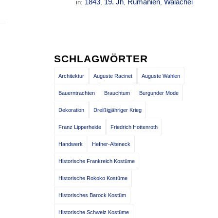
1843
19. Jh
Rumänien
Walachei
in:
,
,
,
SCHLAGWÖRTER
Architektur
Auguste Racinet
Auguste Wahlen
Bauerntrachten
Brauchtum
Burgunder Mode
Dekoration
Dreißigjähriger Krieg
Franz Lipperheide
Friedrich Hottenroth
Handwerk
Hefner-Alteneck
Historische Frankreich Kostüme
Historische Rokoko Kostüme
Historisches Barock Kostüm
Historische Schweiz Kostüme