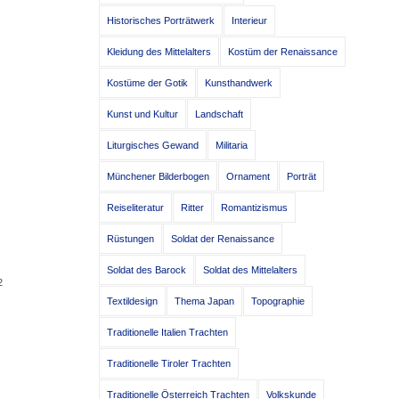
Historisches Porträtwerk
Interieur
Kleidung des Mittelalters
Kostüm der Renaissance
Kostüme der Gotik
Kunsthandwerk
Kunst und Kultur
Landschaft
Liturgisches Gewand
Militaria
Münchener Bilderbogen
Ornament
Porträt
Reiseliteratur
Ritter
Romantizismus
Rüstungen
Soldat der Renaissance
Soldat des Barock
Soldat des Mittelalters
2
Textildesign
Thema Japan
Topographie
Traditionelle Italien Trachten
Traditionelle Tiroler Trachten
Traditionelle Österreich Trachten
Volkskunde