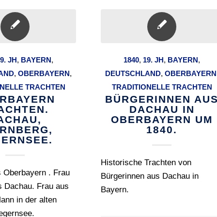
9. JH
,
BAYERN
,
1840
,
19. JH
,
BAYERN
,
AND
,
OBERBAYERN
,
DEUTSCHLAND
,
OBERBAYERN
ONELLE TRACHTEN
TRADITIONELLE TRACHTEN
RBAYERN
BÜRGERINNEN AU
ACHTEN.
DACHAU IN
ACHAU,
OBERBAYERN UM
RNBERG,
1840.
GERNSEE.
Historische Trachten von
s Oberbayern . Frau
Bürgerinnen aus Dachau in
s Dachau. Frau aus
Bayern.
ann in der alten
Tegernsee.