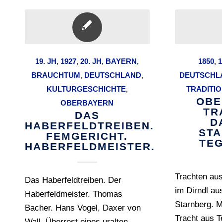
19. JH
,
1927
,
20. JH
,
BAYERN
,
1850
,
1
BRAUCHTUM
,
DEUTSCHLAND
,
DEUTSCHL
KULTURGESCHICHTE
,
TRADITI
OBE
OBERBAYERN
TR
DAS
D
HABERFELDTREIBEN.
STA
FEMGERICHT.
TE
HABERFELDMEISTER.
Trachten au
Das Haberfeldtreiben. Der
im Dirndl au
Haberfeldmeister. Thomas
Starnberg. M
Bacher. Hans Vogel, Daxer von
Tracht aus 
Wall. Überrest eines uralten