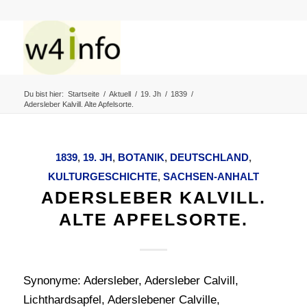
Du bist hier:
Startseite
/
Aktuell
/
19. Jh
/
1839
/
Adersleber Kalvill. Alte Apfelsorte.
1839
,
19. JH
,
BOTANIK
,
DEUTSCHLAND
,
KULTURGESCHICHTE
,
SACHSEN-ANHALT
ADERSLEBER KALVILL.
ALTE APFELSORTE.
Synonyme: Adersleber, Adersleber Calvill,
Lichthardsapfel, Aderslebener Calville,