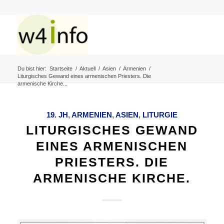
Du bist hier:
Startseite
/
Aktuell
/
Asien
/
Armenien
/
Liturgisches Gewand eines armenischen Priesters. Die
armenische Kirche...
19. JH
,
ARMENIEN
,
ASIEN
,
LITURGIE
LITURGISCHES GEWAND
EINES ARMENISCHEN
PRIESTERS. DIE
ARMENISCHE KIRCHE.