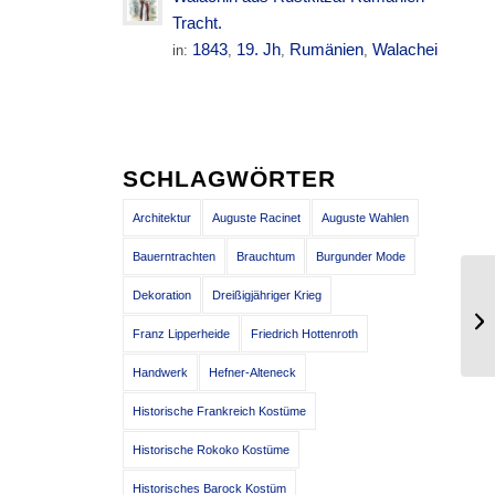
Tracht.
1843
19. Jh
Rumänien
Walachei
in:
,
,
,
SCHLAGWÖRTER
Architektur
Auguste Racinet
Auguste Wahlen
Bauerntrachten
Brauchtum
Burgunder Mode
Dekoration
Dreißigjähriger Krieg
Ei
Mo
Franz Lipperheide
Friedrich Hottenroth
Handwerk
Hefner-Alteneck
Historische Frankreich Kostüme
Historische Rokoko Kostüme
Historisches Barock Kostüm