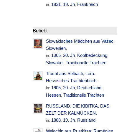
1831
19. Jh
Frankreich
in:
,
,
Beliebt
Slowakisches Mädchen aus Važec,
Slowenien.
1905
20. Jh
Kopfbedeckung
in:
,
,
,
Slowakei
Traditionelle Trachten
,
Tracht aus Selbach, Lora.
Hessisches Trachtenbuch.
1905
20. Jh
Deutschland
in:
,
,
,
Hessen
Traditionelle Trachten
,
RUSSLAND. DIE KIBITKA, DAS
ZELT DER KALMÜCKEN.
1888
19. Jh
Russland
in:
,
,
Walachin aus Rustkitza. Rumänien