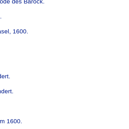
Mode des Barock.
.
asel, 1600.
ert.
dert.
um 1600.