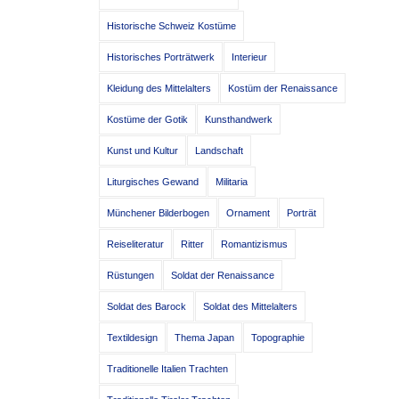
Historische Schweiz Kostüme
Historisches Porträtwerk
Interieur
Kleidung des Mittelalters
Kostüm der Renaissance
Kostüme der Gotik
Kunsthandwerk
Kunst und Kultur
Landschaft
Liturgisches Gewand
Militaria
Münchener Bilderbogen
Ornament
Porträt
Reiseliteratur
Ritter
Romantizismus
Rüstungen
Soldat der Renaissance
Soldat des Barock
Soldat des Mittelalters
Textildesign
Thema Japan
Topographie
Traditionelle Italien Trachten