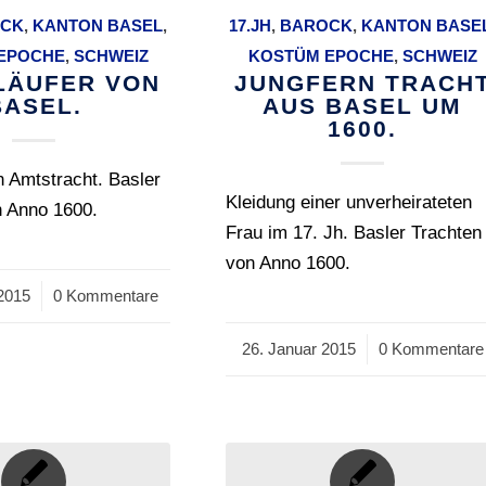
CK
,
KANTON BASEL
,
17.JH
,
BAROCK
,
KANTON BASE
EPOCHE
,
SCHWEIZ
KOSTÜM EPOCHE
,
SCHWEIZ
LÄUFER VON
JUNGFERN TRACH
BASEL.
AUS BASEL UM
1600.
in Amtstracht. Basler
Kleidung einer unverheirateten
n Anno 1600.
Frau im 17. Jh. Basler Trachten
von Anno 1600.
2015
0 Kommentare
26. Januar 2015
/
0 Kommentare