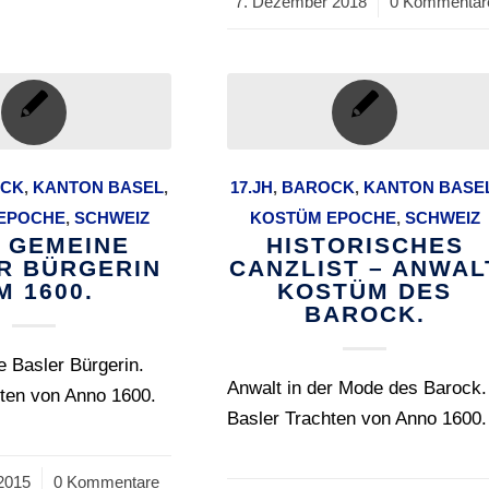
7. Dezember 2018
/
0 Kommentar
CK
,
KANTON BASEL
,
17.JH
,
BAROCK
,
KANTON BASE
EPOCHE
,
SCHWEIZ
KOSTÜM EPOCHE
,
SCHWEIZ
E GEMEINE
HISTORISCHES
R BÜRGERIN
CANZLIST – ANWAL
M 1600.
KOSTÜM DES
BAROCK.
 Basler Bürgerin.
Anwalt in der Mode des Barock.
hten von Anno 1600.
Basler Trachten von Anno 1600.
2015
0 Kommentare