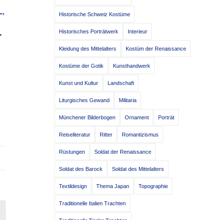
L
,
Historische Schweiz Kostüme
Historisches Porträtwerk
Interieur
T
Kleidung des Mittelalters
Kostüm der Renaissance
Kostüme der Gotik
Kunsthandwerk
Kunst und Kultur
Landschaft
Liturgisches Gewand
Militaria
Münchener Bilderbogen
Ornament
Porträt
Reiseliteratur
Ritter
Romantizismus
Rüstungen
Soldat der Renaissance
Soldat des Barock
Soldat des Mittelalters
Textildesign
Thema Japan
Topographie
Traditionelle Italien Trachten