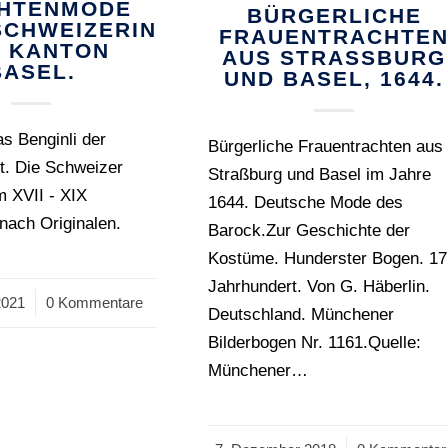
HTENMODE
BÜRGERLICHE
SCHWEIZERIN
FRAUENTRACHTE
 KANTON
AUS STRASSBURG U
BASEL.
ND BASEL, 1644.
as Benginli der
Bürgerliche Frauentrachten aus
t. Die Schweizer
Straßburg und Basel im Jahre
m XVII - XIX
1644. Deutsche Mode des
nach Originalen.
Barock.Zur Geschichte der
Kostüme. Hunderster Bogen. 17
Jahrhundert. Von G. Häberlin.
2021
0 Kommentare
Deutschland. Münchener
Bilderbogen Nr. 1161.Quelle:
Münchener…