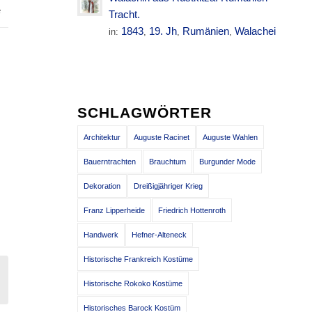
e
Tracht.
1843
19. Jh
Rumänien
Walachei
in:
,
,
,
SCHLAGWÖRTER
Architektur
Auguste Racinet
Auguste Wahlen
Bauerntrachten
Brauchtum
Burgunder Mode
Dekoration
Dreißigjähriger Krieg
Franz Lipperheide
Friedrich Hottenroth
Handwerk
Hefner-Alteneck
Historische Frankreich Kostüme
Historische Rokoko Kostüme
Historisches Barock Kostüm