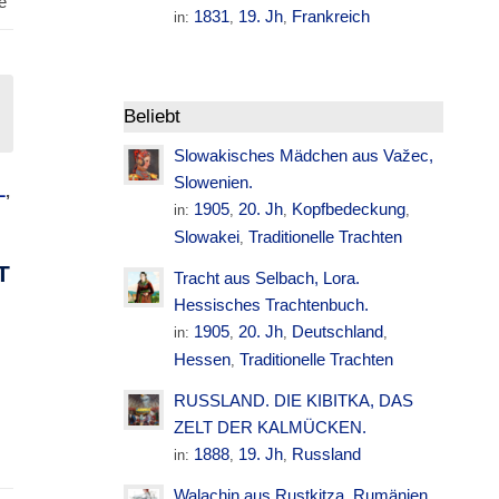
e
1831
19. Jh
Frankreich
in:
,
,
Beliebt
Slowakisches Mädchen aus Važec,
Slowenien.
L
,
1905
20. Jh
Kopfbedeckung
in:
,
,
,
Slowakei
Traditionelle Trachten
,
T
Tracht aus Selbach, Lora.
Hessisches Trachtenbuch.
1905
20. Jh
Deutschland
in:
,
,
,
Hessen
Traditionelle Trachten
,
RUSSLAND. DIE KIBITKA, DAS
ZELT DER KALMÜCKEN.
1888
19. Jh
Russland
in:
,
,
Walachin aus Rustkitza. Rumänien