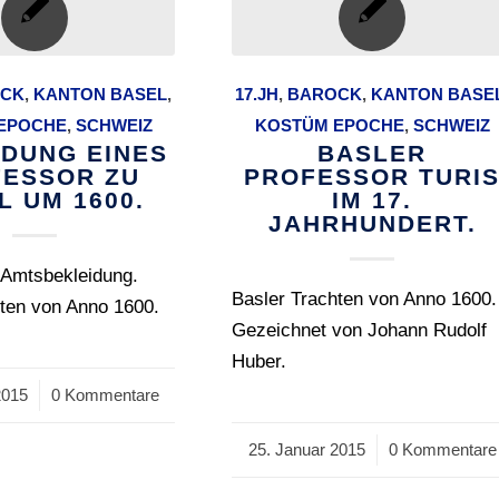
CK
,
KANTON BASEL
,
17.JH
,
BAROCK
,
KANTON BASE
EPOCHE
,
SCHWEIZ
KOSTÜM EPOCHE
,
SCHWEIZ
IDUNG EINES
BASLER
ESSOR ZU
PROFESSOR TURI
L UM 1600.
IM 17.
JAHRHUNDERT.
 Amtsbekleidung.
Basler Trachten von Anno 1600.
hten von Anno 1600.
Gezeichnet von Johann Rudolf
Huber.
2015
0 Kommentare
25. Januar 2015
/
0 Kommentare