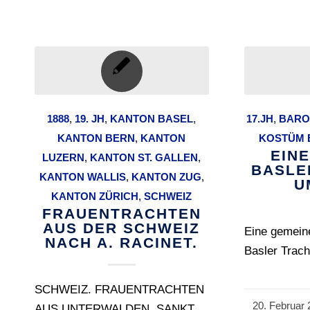
1888
,
19. JH
,
KANTON BASEL
,
17.JH
,
BARO
KANTON BERN
,
KANTON‎
KOSTÜM 
EIN
‎LUZERN
,
KANTON ST. GALLEN
,
BASLE
KANTON WALLIS
,
KANTON‎ ‎ZUG‎
,
U
KANTON ZÜRICH
,
SCHWEIZ
FRAUENTRACHTEN
AUS DER SCHWEIZ
Eine gemeine
NACH A. RACINET.
Basler Trac
SCHWEIZ. FRAUENTRACHTEN
20. Februar 
/
AUS UNTERWALDEN, SANKT