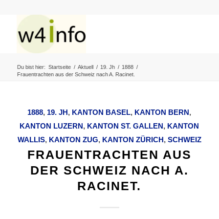
Du bist hier:
Startseite
/
Aktuell
/
19. Jh
/
1888
/
Frauentrachten aus der Schweiz nach A. Racinet.
1888
,
19. JH
,
KANTON BASEL
,
KANTON BERN
,
KANTON‎ ‎LUZERN
,
KANTON ST. GALLEN
,
KANTON
WALLIS
,
KANTON‎ ‎ZUG‎
,
KANTON ZÜRICH
,
SCHWEIZ
FRAUENTRACHTEN AUS
DER SCHWEIZ NACH A.
RACINET.