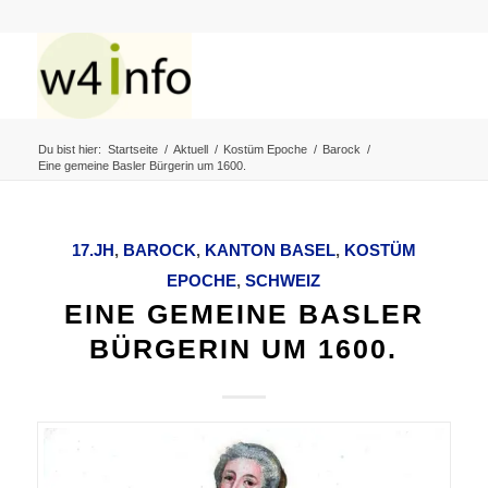
Du bist hier:
Startseite
/
Aktuell
/
Kostüm Epoche
/
Barock
/
Eine gemeine Basler Bürgerin um 1600.
17.JH
,
BAROCK
,
KANTON BASEL
,
KOSTÜM
EPOCHE
,
SCHWEIZ
EINE GEMEINE BASLER
BÜRGERIN UM 1600.