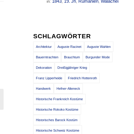
1843
19. Jh
Rumänien
Walachei
in:
,
,
,
SCHLAGWÖRTER
Architektur
Auguste Racinet
Auguste Wahlen
Bauerntrachten
Brauchtum
Burgunder Mode
Dekoration
Dreißigjähriger Krieg
Franz Lipperheide
Friedrich Hottenroth
Handwerk
Hefner-Alteneck
Historische Frankreich Kostüme
Historische Rokoko Kostüme
Historisches Barock Kostüm
Historische Schweiz Kostüme