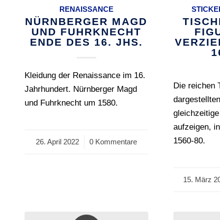
RENAISSANCE
STICKE
NÜRNBERGER MAGD
TISCH
UND FUHRKNECHT
FIG
ENDE DES 16. JHS.
VERZI
1
Kleidung der Renaissance im 16.
Die reichen 
Jahrhundert. Nürnberger Magd
dargestellten
und Fuhrknecht um 1580.
gleichzeitig
aufzeigen, i
1560-80.
26. April 2022
/
0 Kommentare
15. März 2
/