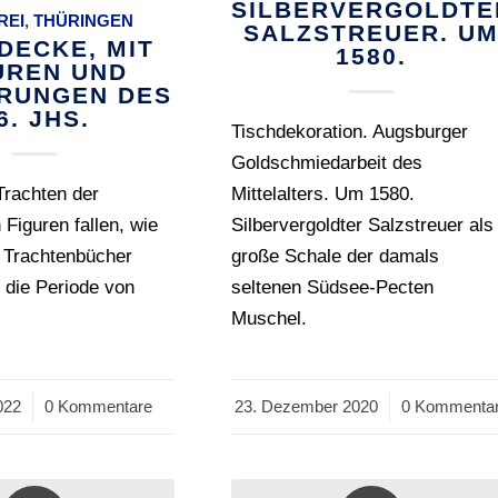
SILBERVERGOLDTE
REI
,
THÜRINGEN
SALZSTREUER. U
DECKE, MIT
1580.
UREN UND
ERUNGEN DES
6. JHS.
Tischdekoration. Augsburger
Goldschmiedarbeit des
Trachten der
Mittelalters. Um 1580.
 Figuren fallen, wie
Silbervergoldter Salzstreuer als
e Trachtenbücher
große Schale der damals
n die Periode von
seltenen Südsee-Pecten
Muschel.
022
0 Kommentare
23. Dezember 2020
/
0 Kommenta