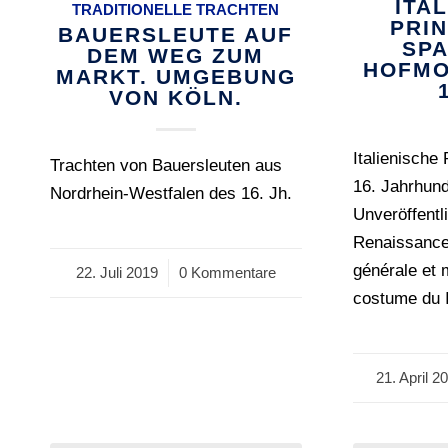
ITA
TRADITIONELLE TRACHTEN
PRIN
BAUERSLEUTE AUF
SP
DEM WEG ZUM
HOFMO
MARKT. UMGEBUNG
VON KÖLN.
Italienische
Trachten von Bauersleuten aus
16. Jahrhund
Nordrhein-Westfalen des 16. Jh.
Unveröffentl
Renaissance
générale et 
22. Juli 2019
/
0 Kommentare
costume du I
21. April 2
/