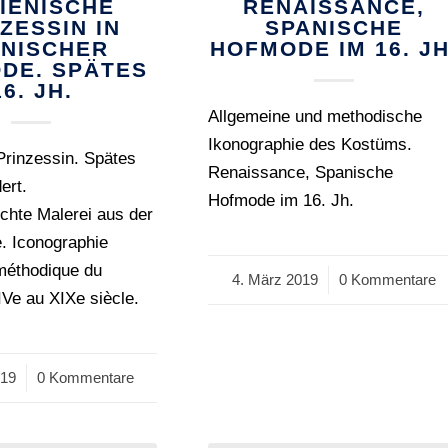
LIENISCHE
RENAISSANCE,
ZESSIN IN
SPANISCHE
ANISCHER
HOFMODE IM 16. JH
DE. SPÄTES
16. JH.
Allgemeine und methodische
Ikonographie des Kostüms.
 Prinzessin. Spätes
Renaissance, Spanische
ert.
Hofmode im 16. Jh.
ichte Malerei aus der
. Iconographie
méthodique du
4. März 2019
/
0 Kommentare
Ve au XIXe siècle.
019
0 Kommentare