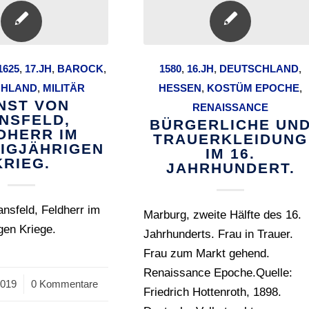
1625
,
17.JH
,
BAROCK
,
1580
,
16.JH
,
DEUTSCHLAND
,
CHLAND
,
MILITÄR
HESSEN
,
KOSTÜM EPOCHE
,
NST VON
RENAISSANCE
NSFELD,
BÜRGERLICHE UN
DHERR IM
TRAUERKLEIDUNG
SIGJÄHRIGEN
IM 16.
KRIEG.
JAHRHUNDERT.
nsfeld, Feldherr im
Marburg, zweite Hälfte des 16.
igen Kriege.
Jahrhunderts. Frau in Trauer.
Frau zum Markt gehend.
Renaissance Epoche.Quelle:
2019
0 Kommentare
Friedrich Hottenroth, 1898.