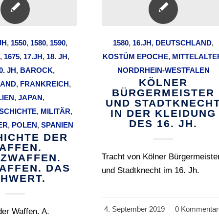
JH
,
1550
,
1580
,
1590
,
1580
,
16.JH
,
DEUTSCHLAND
,
,
1675
,
17.JH
,
18. JH
,
KOSTÜM EPOCHE
,
MITTELALTE
0. JH
,
BAROCK
,
NORDRHEIN-WESTFALEN
KÖLNER
LAND
,
FRANKREICH
,
BÜRGERMEISTER
LIEN
,
JAPAN
,
UND STADTKNECH
SCHICHTE
,
MILITÄR
,
IN DER KLEIDUNG
DES 16. JH.
ER
,
POLEN
,
SPANIEN
HICHTE DER
AFFEN.
ZWAFFEN.
Tracht von Kölner Bürgermeiste
AFFEN. DAS
und Stadtknecht im 16. Jh.
HWERT.
4. September 2019
/
0 Kommentar
er Waffen. A.