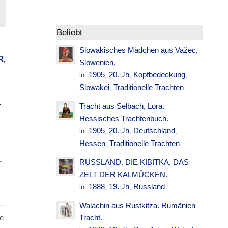
Beliebt
Slowakisches Mädchen aus Važec,
R
,
Slowenien.
1905
20. Jh
Kopfbedeckung
in:
,
,
,
Slowakei
Traditionelle Trachten
,
T
Tracht aus Selbach, Lora.
Hessisches Trachtenbuch.
1905
20. Jh
Deutschland
in:
,
,
,
Hessen
Traditionelle Trachten
,
RUSSLAND. DIE KIBITKA, DAS
r
ZELT DER KALMÜCKEN.
1888
19. Jh
Russland
in:
,
,
Walachin aus Rustkitza. Rumänien
e
Tracht.