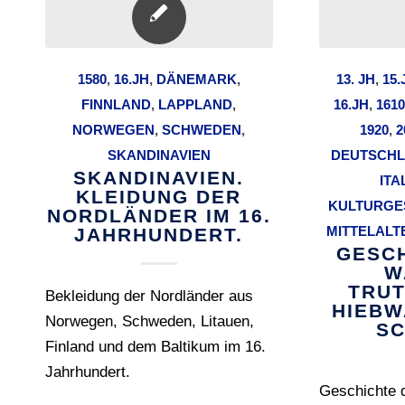
1580
,
16.JH
,
DÄNEMARK
,
13. JH
,
15.
FINNLAND
,
LAPPLAND
,
16.JH
,
1610
NORWEGEN
,
SCHWEDEN
,
1920
,
2
SKANDINAVIEN
DEUTSCH
SKANDINAVIEN.
ITA
KLEIDUNG DER
KULTURGE
NORDLÄNDER IM 16.
MITTELALT
JAHRHUNDERT.
GESC
W
TRUT
Bekleidung der Nordländer aus
HIEBW
Norwegen, Schweden, Litauen,
SC
Finland und dem Baltikum im 16.
Jahrhundert.
Geschichte d