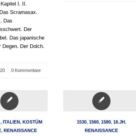
Kapitel I. II.
 Das Scramasax.
. Das
sschwert. Der
bel. Das japanische
r Degen. Der Dolch.
020
0 Kommentare
H
,
ITALIEN
,
KOSTÜM
1530
,
1560
,
1580
,
16.JH
,
E
,
RENAISSANCE
RENAISSANCE