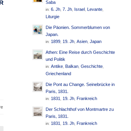
R
Saba
M
6. Jh
7. Jh
Israel
Levante
in:
,
,
,
,
Liturgie
Die Päonien. Sommerblumen von
Japan.
1899
19. Jh
Asien
Japan
in:
,
,
,
Athen: Eine Reise durch Geschichte
und Politik
Antike
Balkan
Geschichte
in:
,
,
,
Griechenland
Die Pont au Change. Seinebrücke in
Paris, 1831.
1831
19. Jh
Frankreich
in:
,
,
re
Der Schlachthof von Montmartre zu
Paris, 1831.
1831
19. Jh
Frankreich
in:
,
,