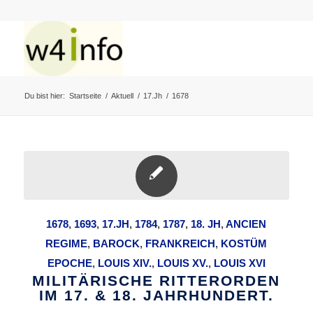
Du bist hier:
Startseite
/
Aktuell
/
17.Jh
/
1678
1678
,
1693
,
17.JH
,
1784
,
1787
,
18. JH
,
ANCIEN
REGIME
,
BAROCK
,
FRANKREICH
,
KOSTÜM
EPOCHE
,
LOUIS XIV.
,
LOUIS XV.
,
LOUIS XVI
MILITÄRISCHE RITTERORDEN
IM 17. & 18. JAHRHUNDERT.