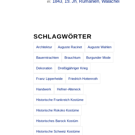
1843
19. Jh
Rumänien
Walachei
in:
,
,
,
SCHLAGWÖRTER
Architektur
Auguste Racinet
Auguste Wahlen
Bauerntrachten
Brauchtum
Burgunder Mode
Dekoration
Dreißigjähriger Krieg
Franz Lipperheide
Friedrich Hottenroth
Handwerk
Hefner-Alteneck
Historische Frankreich Kostüme
Historische Rokoko Kostüme
Historisches Barock Kostüm
Historische Schweiz Kostüme