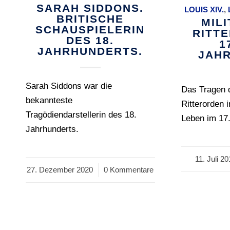
SARAH SIDDONS.
LOUIS XIV.
,
BRITISCHE
MIL
SCHAUSPIELERIN
RITT
DES 18.
1
JAHRHUNDERTS.
JAHR
Sarah Siddons war die
Das Tragen d
bekannteste
Ritterorden 
Tragödiendarstellerin des 18.
Leben im 17.
Jahrhunderts.
11. Juli 2
/
27. Dezember 2020
/
0 Kommentare