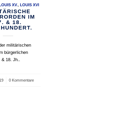
LOUIS XV.
,
LOUIS XVI
ITÄRISCHE
ERORDEN IM
7. & 18.
HUNDERT.
er militärischen
im bürgerlichen
 & 18. Jh..
019
0 Kommentare