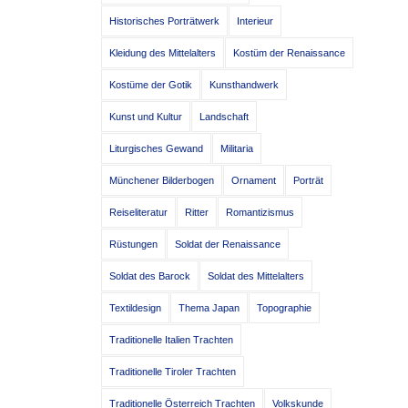
Historisches Porträtwerk
Interieur
Kleidung des Mittelalters
Kostüm der Renaissance
Kostüme der Gotik
Kunsthandwerk
Kunst und Kultur
Landschaft
Liturgisches Gewand
Militaria
Münchener Bilderbogen
Ornament
Porträt
Reiseliteratur
Ritter
Romantizismus
Rüstungen
Soldat der Renaissance
Soldat des Barock
Soldat des Mittelalters
Textildesign
Thema Japan
Topographie
Traditionelle Italien Trachten
Traditionelle Tiroler Trachten
Traditionelle Österreich Trachten
Volkskunde