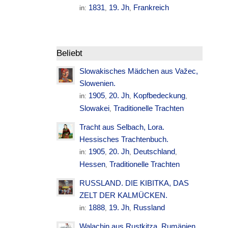
1831
19. Jh
Frankreich
in:
,
,
Beliebt
Slowakisches Mädchen aus Važec,
Slowenien.
1905
20. Jh
Kopfbedeckung
in:
,
,
,
Slowakei
Traditionelle Trachten
,
Tracht aus Selbach, Lora.
Hessisches Trachtenbuch.
1905
20. Jh
Deutschland
in:
,
,
,
Hessen
Traditionelle Trachten
,
RUSSLAND. DIE KIBITKA, DAS
ZELT DER KALMÜCKEN.
1888
19. Jh
Russland
in:
,
,
Walachin aus Rustkitza. Rumänien