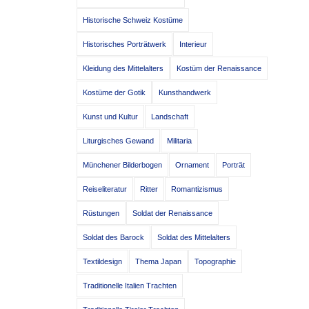
Historische Schweiz Kostüme
Historisches Porträtwerk
Interieur
Kleidung des Mittelalters
Kostüm der Renaissance
Kostüme der Gotik
Kunsthandwerk
Kunst und Kultur
Landschaft
Liturgisches Gewand
Militaria
Münchener Bilderbogen
Ornament
Porträt
Reiseliteratur
Ritter
Romantizismus
Rüstungen
Soldat der Renaissance
Soldat des Barock
Soldat des Mittelalters
Textildesign
Thema Japan
Topographie
Traditionelle Italien Trachten