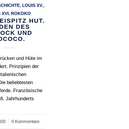
CHICHTE
,
LOUIS XV.
,
 XVI
,
ROKOKO
EISPITZ HUT.
DEN DES
OCK UND
OCOCO.
rücken und Hüte im
ert. Prinzipien der
italienischen
Die beliebtesten
ferde. Französische
8. Jahrhunderts
020
0 Kommentare