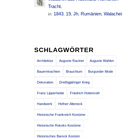
Tracht.
1843
19. Jh
Rumänien
Walachei
in:
,
,
,
SCHLAGWÖRTER
Architektur
Auguste Racinet
Auguste Wahlen
Bauerntrachten
Brauchtum
Burgunder Mode
Dekoration
Dreißigjähriger Krieg
Franz Lipperheide
Friedrich Hottenroth
Handwerk
Hefner-Alteneck
Historische Frankreich Kostüme
Historische Rokoko Kostüme
Historisches Barock Kostüm