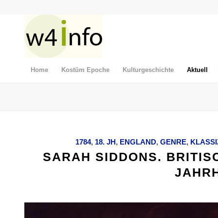
Home
Kostüm Epoche
Kulturgeschichte
Aktuell
1784
,
18. JH
,
ENGLAND
,
GENRE
,
KLASSI
SARAH SIDDONS. BRITIS
JAHR