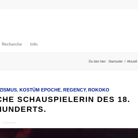
Recherche
Info
Du bist hier:
Startseite
/
Aktuell
ZISMUS
,
KOSTÜM EPOCHE
,
REGENCY
,
ROKOKO
CHE SCHAUSPIELERIN DES 18.
HUNDERTS.