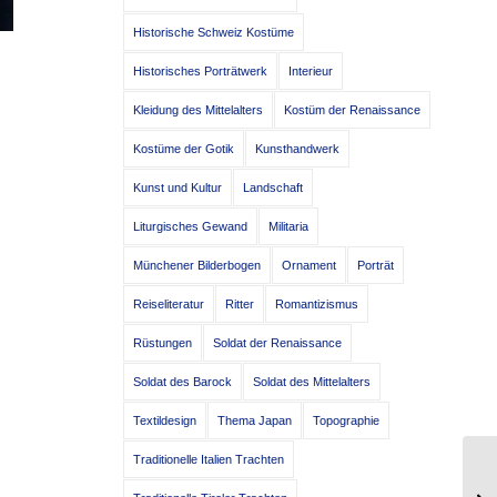
Historische Schweiz Kostüme
Historisches Porträtwerk
Interieur
Kleidung des Mittelalters
Kostüm der Renaissance
Kostüme der Gotik
Kunsthandwerk
Kunst und Kultur
Landschaft
Liturgisches Gewand
Militaria
Münchener Bilderbogen
Ornament
Porträt
Reiseliteratur
Ritter
Romantizismus
Rüstungen
Soldat der Renaissance
Soldat des Barock
Soldat des Mittelalters
Textildesign
Thema Japan
Topographie
Traditionelle Italien Trachten
Mö