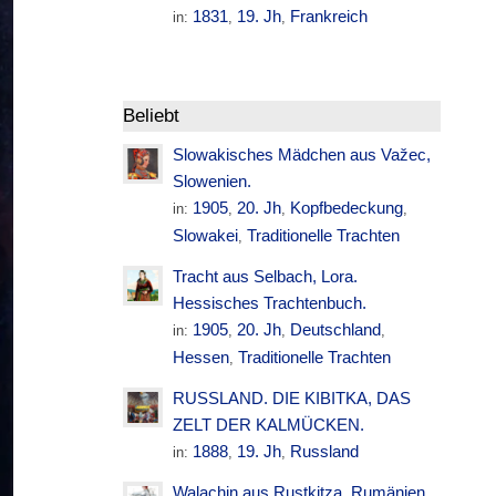
1831
19. Jh
Frankreich
in:
,
,
Beliebt
Slowakisches Mädchen aus Važec,
Slowenien.
1905
20. Jh
Kopfbedeckung
in:
,
,
,
Slowakei
Traditionelle Trachten
,
Tracht aus Selbach, Lora.
Hessisches Trachtenbuch.
1905
20. Jh
Deutschland
in:
,
,
,
Hessen
Traditionelle Trachten
,
RUSSLAND. DIE KIBITKA, DAS
ZELT DER KALMÜCKEN.
1888
19. Jh
Russland
in:
,
,
Walachin aus Rustkitza. Rumänien