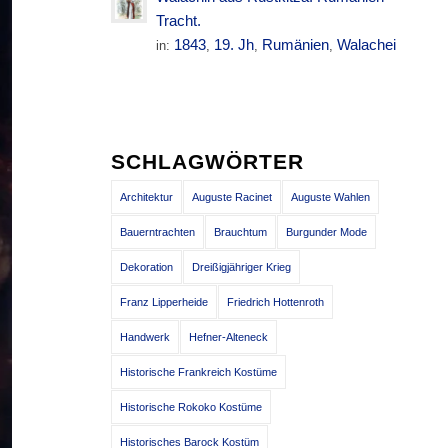
Tracht.
1843
19. Jh
Rumänien
Walachei
in:
,
,
,
SCHLAGWÖRTER
Architektur
Auguste Racinet
Auguste Wahlen
Bauerntrachten
Brauchtum
Burgunder Mode
Dekoration
Dreißigjähriger Krieg
Franz Lipperheide
Friedrich Hottenroth
Handwerk
Hefner-Alteneck
Historische Frankreich Kostüme
Historische Rokoko Kostüme
Historisches Barock Kostüm