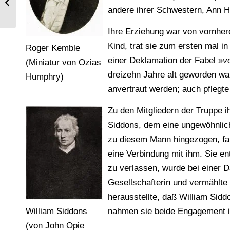
griechischen Glas der Antike.
andere ihrer Schwestern, Ann Ha
Ihre Erziehung war von vornher
Kind, trat sie zum ersten mal in
Roger Kemble
einer Deklamation der Fabel »
v
(Miniatur von Ozias
dreizehn Jahre alt geworden wa
Humphry)
anvertraut werden; auch pflegte
Zu den Mitgliedern der Truppe 
Siddons, dem eine ungewöhnlich
zu diesem Mann hingezogen, fan
eine Verbindung mit ihm. Sie en
zu verlassen, wurde bei einer D
Gesellschafterin und vermählte
herausstellte, daß William Sidd
William Siddons
nahmen sie beide Engagement i
(von John Opie