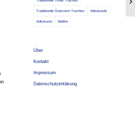
Traditionelle Tiroler Trachten
Rü
Traditionelle Österreich Trachten
Volkskunde
Volkskunst
Waffen
Über
Kontakt
Impressum
h
en
Datenschutzerklärung