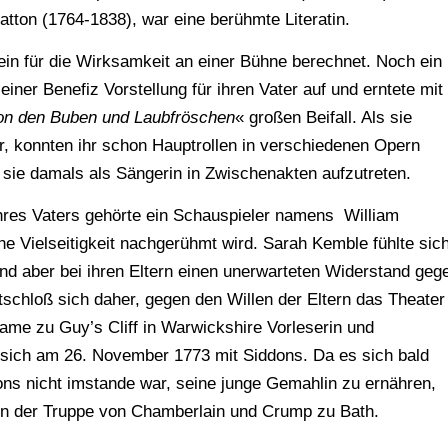
tton (1764-1838), war eine berühmte Literatin.
ein für die Wirksamkeit an einer Bühne berechnet. Noch ein
 einer Benefiz Vorstellung für ihren Vater auf und erntete mit
on den Buben und Laubfröschen
« großen Beifall. Als sie
r, konnten ihr schon Hauptrollen in verschiedenen Opern
 sie damals als Sängerin in Zwischenakten aufzutreten.
ihres Vaters gehörte ein Schauspieler namens William
e Vielseitigkeit nachgerühmt wird. Sarah Kemble fühlte sic
d aber bei ihren Eltern einen unerwarteten Widerstand geg
tschloß sich daher, gegen den Willen der Eltern das Theater
ame zu Guy’s Cliff in Warwickshire Vorleserin und
 sich am 26. November 1773 mit Siddons. Da es sich bald
ons nicht imstande war, seine junge Gemahlin zu ernähren,
n der Truppe von Chamberlain und Crump zu Bath.