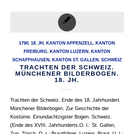
1790
,
18. JH
,
KANTON APPENZELL
,
KANTON
FREIBURG
,
KANTON‎ ‎LUZERN
,
KANTON
SCHAFFHAUSEN
,
KANTON ST. GALLEN
,
SCHWEIZ
TRACHTEN DER SCHWEIZ.
MÜNCHENER BILDERBOGEN.
18. JH.
Trachten der Schweiz. Ende des 18. Jahrhundert.
Münchener Bilderbogen. Zur Geschichte der
Kostüme. Einundachtzigster Bogen. Schweiz.
(Ende des XVIII. Jahrhunderts.O. l.: St. Gallen,
Zug, Zürich. O. r.: Brautführer, Luzern, Braut. U. l.: