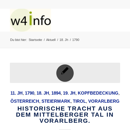
Du bist hier:
Startseite
/
Aktuell
/
18. Jh
/
1790
11. JH
,
1790
,
18. JH
,
1894
,
19. JH
,
KOPFBEDECKUNG
,
ÖSTERREICH
,
STEIERMARK
,
TIROL
,
VORARLBERG
HISTORISCHE TRACHT AUS
DEM MITTELBERGER TAL IN
VORARLBERG.