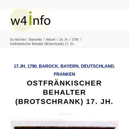
Du bist hier:
Startseite
/
Aktuell
/
18. Jh
/
1790
/
Ostfränkischer Behalter (Brotschrank) 17. Jh.
17.JH
,
1790
,
BAROCK
,
BAYERN
,
DEUTSCHLAND
,
FRANKEN
OSTFRÄNKISCHER
BEHALTER
(BROTSCHRANK) 17. JH.