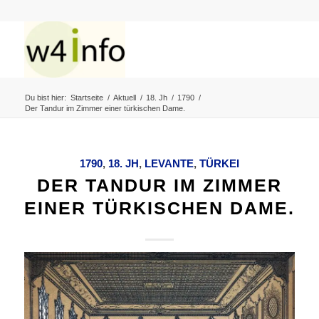
Du bist hier:
Startseite
/
Aktuell
/
18. Jh
/
1790
/
Der Tandur im Zimmer einer türkischen Dame.
1790
,
18. JH
,
LEVANTE
,
TÜRKEI
DER TANDUR IM ZIMMER
EINER TÜRKISCHEN DAME.