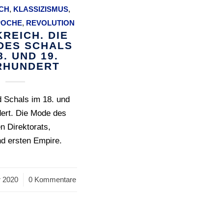
CH
,
KLASSIZISMUS
,
POCHE
,
REVOLUTION
REICH. DIE
DES SCHALS
8. UND 19.
RHUNDERT
 Schals im 18. und
dert. Die Mode des
n Direktorats,
d ersten Empire.
 2020
0 Kommentare