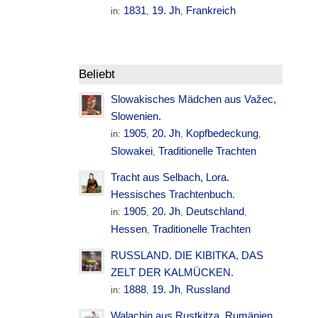
1831
19. Jh
Frankreich
in:
,
,
Beliebt
Slowakisches Mädchen aus Važec,
Slowenien.
1905
20. Jh
Kopfbedeckung
in:
,
,
,
Slowakei
Traditionelle Trachten
,
Tracht aus Selbach, Lora.
Hessisches Trachtenbuch.
1905
20. Jh
Deutschland
in:
,
,
,
Hessen
Traditionelle Trachten
,
RUSSLAND. DIE KIBITKA, DAS
ZELT DER KALMÜCKEN.
1888
19. Jh
Russland
in:
,
,
Walachin aus Rustkitza. Rumänien