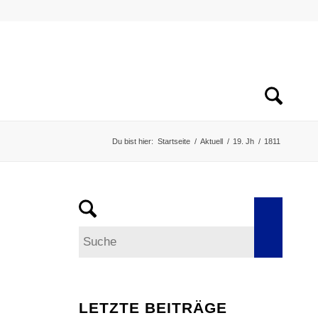
Du bist hier:
Startseite
/
Aktuell
/
19. Jh
/
1811
LETZTE BEITRÄGE