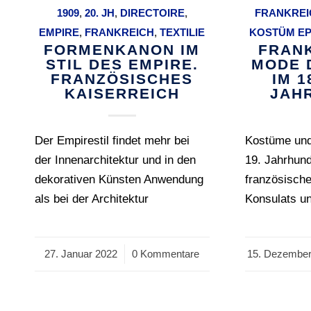
1909
,
20. JH
,
DIRECTOIRE
,
FRANKREI
EMPIRE
,
FRANKREICH
,
TEXTILIE
KOSTÜM E
FORMENKANON IM
FRANK
STIL DES EMPIRE.
MODE 
FRANZÖSISCHES
IM 1
KAISERREICH
JAH
Der Empirestil findet mehr bei
Kostüme und
der Innenarchitektur und in den
19. Jahrhun
dekorativen Künsten Anwendung
französische
als bei der Architektur
Konsulats un
27. Januar 2022
/
0 Kommentare
15. Dezember
/