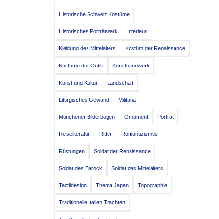
Historische Schweiz Kostüme
Historisches Porträtwerk
Interieur
Kleidung des Mittelalters
Kostüm der Renaissance
Kostüme der Gotik
Kunsthandwerk
Kunst und Kultur
Landschaft
Liturgisches Gewand
Militaria
Münchener Bilderbogen
Ornament
Porträt
Reiseliteratur
Ritter
Romantizismus
Rüstungen
Soldat der Renaissance
Soldat des Barock
Soldat des Mittelalters
Textildesign
Thema Japan
Topographie
Traditionelle Italien Trachten