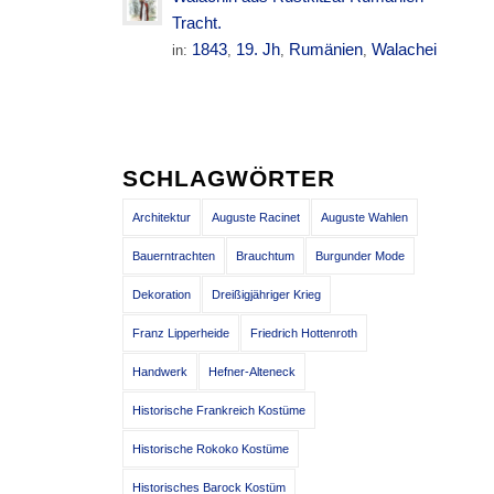
Tracht.
1843
19. Jh
Rumänien
Walachei
in:
,
,
,
SCHLAGWÖRTER
Architektur
Auguste Racinet
Auguste Wahlen
Bauerntrachten
Brauchtum
Burgunder Mode
Dekoration
Dreißigjähriger Krieg
Franz Lipperheide
Friedrich Hottenroth
Handwerk
Hefner-Alteneck
Historische Frankreich Kostüme
Historische Rokoko Kostüme
Historisches Barock Kostüm