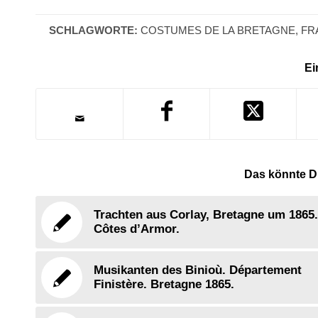
SCHLAGWORTE:
COSTUMES DE LA BRETAGNE
,
FR
Ei
Das könnte Di
Trachten aus Corlay, Bretagne um 1865.
Côtes d’Armor.
Musikanten des Binioù. Département
Finistère. Bretagne 1865.