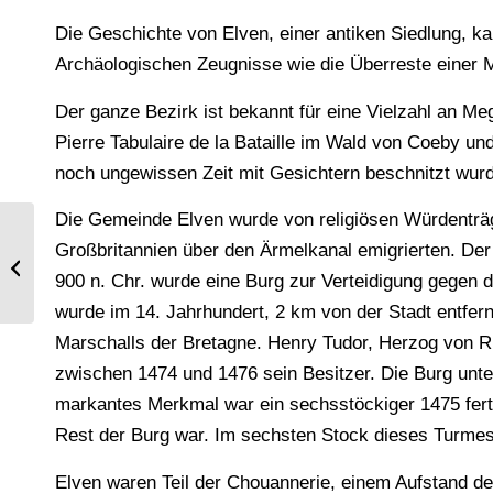
Die Geschichte von Elven, einer antiken Siedlung, ka
Archäologischen Zeugnisse wie die Überreste einer 
Der ganze Bezirk ist bekannt für eine Vielzahl an M
Pierre Tabulaire de la Bataille im Wald von Coeby und
noch ungewissen Zeit mit Gesichtern beschnitzt wur
Die Gemeinde Elven wurde von religiösen Würdenträg
Großbritannien über den Ärmelkanal emigrierten. De
Juwelen, Schmuck. Assyrien,
Mesopotamien.
900 n. Chr. wurde eine Burg zur Verteidigung gegen d
wurde im 14. Jahrhundert, 2 km von der Stadt entfern
Marschalls der Bretagne. Henry Tudor, Herzog von Ri
zwischen 1474 und 1476 sein Besitzer. Die Burg unte
markantes Merkmal war ein sechsstöckiger 1475 fertig
Rest der Burg war. Im sechsten Stock dieses Turmes
Elven waren Teil der Chouannerie, einem Aufstand d