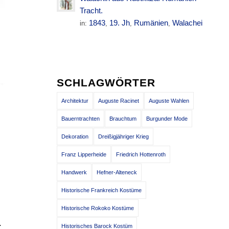
Tracht.
1843
19. Jh
Rumänien
Walachei
in:
,
,
,
SCHLAGWÖRTER
Architektur
Auguste Racinet
Auguste Wahlen
Bauerntrachten
Brauchtum
Burgunder Mode
Dekoration
Dreißigjähriger Krieg
Franz Lipperheide
Friedrich Hottenroth
Handwerk
Hefner-Alteneck
Historische Frankreich Kostüme
Historische Rokoko Kostüme
.
Historisches Barock Kostüm