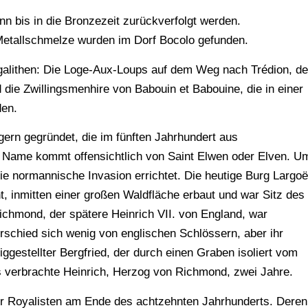
nn bis in die Bronzezeit zurückverfolgt werden.
Metallschmelze wurden im Dorf Bocolo gefunden.
egalithen: Die Loge-Aux-Loups auf dem Weg nach Trédion, de
 die Zwillingsmenhire von Babouin et Babouine, die in einer
den.
ern gegründet, die im fünften Jahrhundert aus
r Name kommt offensichtlich von Saint Elwen oder Elven. U
ie normannische Invasion errichtet. Die heutige Burg Largoë
t, inmitten einer großen Waldfläche erbaut und war Sitz des
chmond, der spätere Heinrich VII. von England, war
rschied sich wenig von englischen Schlössern, aber ihr
gestellter Bergfried, der durch einen Graben isoliert vom
 verbrachte Heinrich, Herzog von Richmond, zwei Jahre.
er Royalisten am Ende des achtzehnten Jahrhunderts. Deren