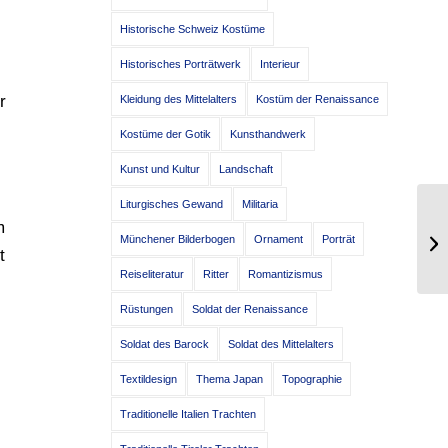
Historische Schweiz Kostüme
Historisches Porträtwerk
Interieur
r
Kleidung des Mittelalters
Kostüm der Renaissance
Kostüme der Gotik
Kunsthandwerk
Kunst und Kultur
Landschaft
Liturgisches Gewand
Militaria
m
Ba
Münchener Bilderbogen
Ornament
Porträt
18
t
Reiseliteratur
Ritter
Romantizismus
Rüstungen
Soldat der Renaissance
Soldat des Barock
Soldat des Mittelalters
Textildesign
Thema Japan
Topographie
Traditionelle Italien Trachten