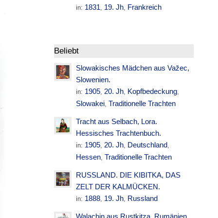
1831
19. Jh
Frankreich
in:
,
,
Beliebt
Slowakisches Mädchen aus Važec,
Slowenien.
1905
20. Jh
Kopfbedeckung
in:
,
,
,
Slowakei
Traditionelle Trachten
,
Tracht aus Selbach, Lora.
Hessisches Trachtenbuch.
1905
20. Jh
Deutschland
in:
,
,
,
Hessen
Traditionelle Trachten
,
RUSSLAND. DIE KIBITKA, DAS
ZELT DER KALMÜCKEN.
1888
19. Jh
Russland
in:
,
,
Walachin aus Rustkitza. Rumänien