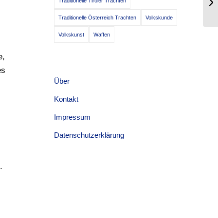
Traditionelle Tiroler Trachten
Fi
Traditionelle Österreich Trachten
Volkskunde
Volkskunst
Waffen
e,
es
Über
Kontakt
Impressum
Datenschutzerklärung
.