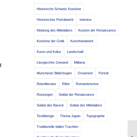
Historische Schweiz Kostüme
Historisches Porträtwerk
Interieur
Kleidung des Mittelalters
Kostüm der Renaissance
Kostüme der Gotik
Kunsthandwerk
Kunst und Kultur
Landschaft
Liturgisches Gewand
Militaria
d
Münchener Bilderbogen
Ornament
Porträt
Reiseliteratur
Ritter
Romantizismus
Rüstungen
Soldat der Renaissance
Soldat des Barock
Soldat des Mittelalters
Textildesign
Thema Japan
Topographie
Traditionelle Italien Trachten
Br