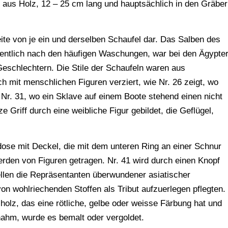
e aus Holz, 12 – 25 cm lang und hauptsächlich in den Gräbe
eite von je ein und derselben Schaufel dar. Das Salben des
ntlich nach den häufigen Waschungen, war bei den Ägypte
 Geschlechtern. Die Stile der Schaufeln waren aus
ch mit menschlichen Figuren verziert, wie Nr. 26 zeigt, wo
nd Nr. 31, wo ein Sklave auf einem Boote stehend einen nicht
 Griff durch eine weibliche Figur gebildet, die Geflügel,
dose mit Deckel, die mit dem unteren Ring an einer Schnur
erden von Figuren getragen. Nr. 41 wird durch einen Knopf
llen die Repräsentanten überwundener asiatischer
on wohlriechenden Stoffen als Tribut aufzuerlegen pflegten.
olz, das eine rötliche, gelbe oder weisse Färbung hat und
ahm, wurde es bemalt oder vergoldet.