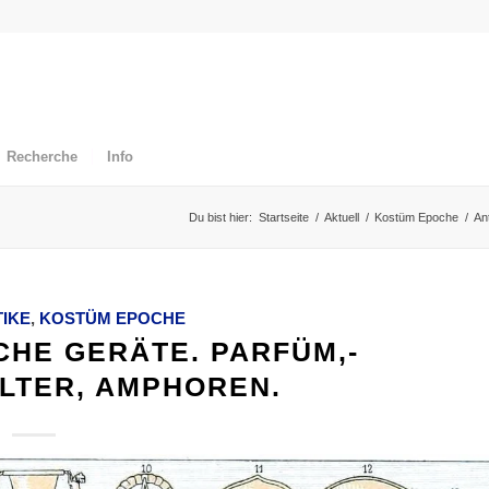
Recherche
Info
Du bist hier:
Startseite
/
Aktuell
/
Kostüm Epoche
/
An
TIKE
,
KOSTÜM EPOCHE
CHE GERÄTE. PARFÜM,-
LTER, AMPHOREN.