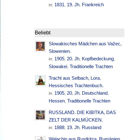
1831
19. Jh
Frankreich
in:
,
,
Beliebt
Slowakisches Mädchen aus Važec,
Slowenien.
1905
20. Jh
Kopfbedeckung
in:
,
,
,
Slowakei
Traditionelle Trachten
,
Tracht aus Selbach, Lora.
Hessisches Trachtenbuch.
1905
20. Jh
Deutschland
in:
,
,
,
Hessen
Traditionelle Trachten
,
RUSSLAND. DIE KIBITKA, DAS
ZELT DER KALMÜCKEN.
1888
19. Jh
Russland
in:
,
,
Walachin aus Rustkitza. Rumänien