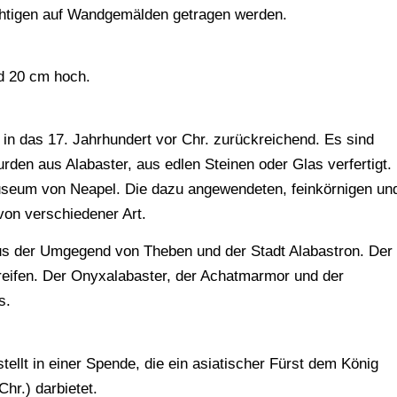
ichtigen auf Wandgemälden getragen werden.
nd 20 cm hoch.
 in das 17. Jahrhundert vor Chr. zurückreichend. Es sind
den aus Alabaster, aus edlen Steinen oder Glas verfertigt.
Museum von Neapel. Die dazu angewendeten, feinkörnigen un
von verschiedener Art.
us der Umgegend von Theben und der Stadt Alabastron. Der
reifen. Der Onyxalabaster, der Achatmarmor und der
s.
ellt in einer Spende, die ein asiatischer Fürst dem König
hr.) darbietet.