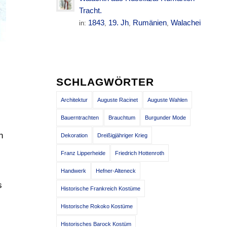
Tracht.
1843
19. Jh
Rumänien
Walachei
in:
,
,
,
SCHLAGWÖRTER
Architektur
Auguste Racinet
Auguste Wahlen
Bauerntrachten
Brauchtum
Burgunder Mode
n
Dekoration
Dreißigjähriger Krieg
Franz Lipperheide
Friedrich Hottenroth
Handwerk
Hefner-Alteneck
s
Historische Frankreich Kostüme
Historische Rokoko Kostüme
Historisches Barock Kostüm