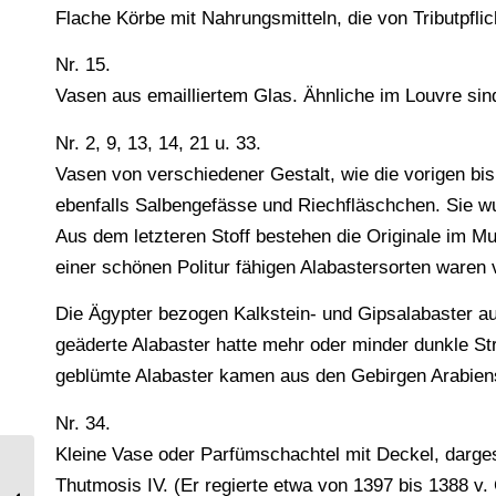
Flache Körbe mit Nahrungsmitteln, die von Tributpfl
Nr. 15.
Vasen aus emailliertem Glas. Ähnliche im Louvre si
Nr. 2, 9, 13, 14, 21 u. 33.
Vasen von verschiedener Gestalt, wie die vorigen bis
ebenfalls Salbengefässe und Riechfläschchen. Sie wur
Aus dem letzteren Stoff bestehen die Originale im 
einer schönen Politur fähigen Alabastersorten waren 
Die Ägypter bezogen Kalkstein- und Gipsalabaster a
geäderte Alabaster hatte mehr oder minder dunkle St
geblümte Alabaster kamen aus den Gebirgen Arabien
Nr. 34.
Kleine Vase oder Parfümschachtel mit Deckel, dargest
Thutmosis IV. (Er regierte etwa von 1397 bis 1388 v. C
Bedruckte Seidenstoffe aus