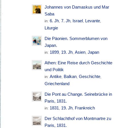
Johannes von Damaskus und Mar
Saba
6. Jh
7. Jh
Israel
Levante
in:
,
,
,
,
Liturgie
Die Päonien. Sommerblumen von
Japan.
1899
19. Jh
Asien
Japan
in:
,
,
,
Athen: Eine Reise durch Geschichte
und Politik
Antike
Balkan
Geschichte
in:
,
,
,
Griechenland
Die Pont au Change. Seinebrücke in
Paris, 1831.
1831
19. Jh
Frankreich
in:
,
,
Der Schlachthof von Montmartre zu
Paris, 1831.