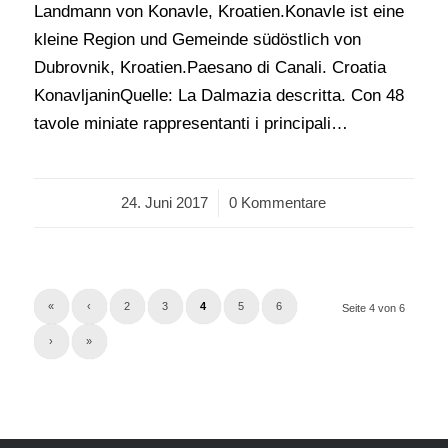
Landmann von Konavle, Kroatien.Konavle ist eine
kleine Region und Gemeinde südöstlich von
Dubrovnik, Kroatien.Paesano di Canali. Croatia
KonavljaninQuelle: La Dalmazia descritta. Con 48
tavole miniate rappresentanti i principali…
24. Juni 2017
/
0 Kommentare
«
‹
2
3
4
5
6
Seite 4 von 6
›
»