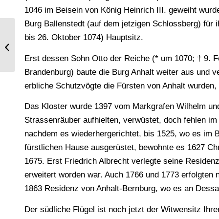
1046 im Beisein von König Heinrich III. geweiht wurde
Burg Ballenstedt (auf dem jetzigen Schlossberg) für 
bis 26. Oktober 1074) Hauptsitz.
Kardinal Richelieu, französischer
Staatsmann.
Erst dessen Sohn Otto der Reiche (* um 1070; † 9. F
Brandenburg) baute die Burg Anhalt weiter aus und ve
erbliche Schutzvögte die Fürsten von Anhalt wurden,
Das Kloster wurde 1397 vom Markgrafen Wilhelm und 
Strassenräuber aufhielten, verwüstet, doch fehlen i
nachdem es wiederhergerichtet, bis 1525, wo es im B
fürstlichen Hause ausgerüstet, bewohnte es 1627 Chr
1675. Erst Friedrich Albrecht verlegte seine Residen
erweitert worden war. Auch 1766 und 1773 erfolgten 
1863 Residenz von Anhalt-Bernburg, wo es an Dessau
Der südliche Flügel ist noch jetzt der Witwensitz Ihr