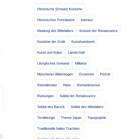
Historische Schweiz Kostüme
Historisches Porträtwerk
Interieur
Kleidung des Mittelalters
Kostüm der Renaissance
Kostüme der Gotik
Kunsthandwerk
Kunst und Kultur
Landschaft
Liturgisches Gewand
Militaria
Münchener Bilderbogen
Ornament
Porträt
Reiseliteratur
Ritter
Romantizismus
Rüstungen
Soldat der Renaissance
Soldat des Barock
Soldat des Mittelalters
Textildesign
Thema Japan
Topographie
Traditionelle Italien Trachten