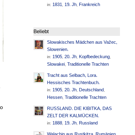
1831
19. Jh
Frankreich
in:
,
,
Beliebt
Slowakisches Mädchen aus Važec,
Slowenien.
1905
20. Jh
Kopfbedeckung
in:
,
,
,
Slowakei
Traditionelle Trachten
,
Tracht aus Selbach, Lora.
Hessisches Trachtenbuch.
,
1905
20. Jh
Deutschland
in:
,
,
,
Hessen
Traditionelle Trachten
,
lo
RUSSLAND. DIE KIBITKA, DAS
ZELT DER KALMÜCKEN.
1888
19. Jh
Russland
in:
,
,
Walachin aus Rustkitza. Rumänien