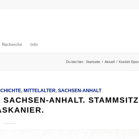
Recherche
Info
Du bist hier:
Startseite
/
Aktuell
/
Kostüm Epo
CHICHTE
,
MITTELALTER
,
SACHSEN-ANHALT
 SACHSEN-ANHALT. STAMMSITZ
ASKANIER.