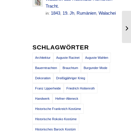
Tracht.
1843
19. Jh
Rumänien
Walachei
in:
,
,
,
Be
Mo
SCHLAGWÖRTER
Architektur
Auguste Racinet
Auguste Wahlen
Bauerntrachten
Brauchtum
Burgunder Mode
Dekoration
Dreißigjähriger Krieg
Franz Lipperheide
Friedrich Hottenroth
Handwerk
Hefner-Alteneck
Historische Frankreich Kostüme
Historische Rokoko Kostüme
Historisches Barock Kostüm