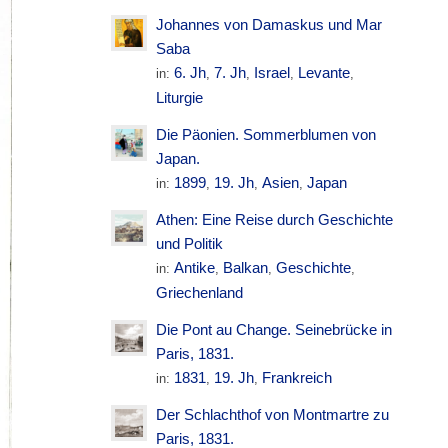
Johannes von Damaskus und Mar
Saba
6. Jh
7. Jh
Israel
Levante
in:
,
,
,
,
Liturgie
Die Päonien. Sommerblumen von
Japan.
1899
19. Jh
Asien
Japan
in:
,
,
,
Athen: Eine Reise durch Geschichte
und Politik
Antike
Balkan
Geschichte
in:
,
,
,
Griechenland
Die Pont au Change. Seinebrücke in
Paris, 1831.
1831
19. Jh
Frankreich
in:
,
,
Der Schlachthof von Montmartre zu
Paris, 1831.