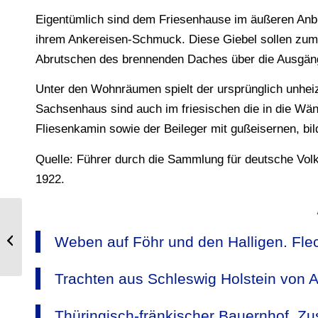
Eigentümlich sind dem Friesenhause im äußeren Anbl
ihrem Ankereisen-Schmuck. Diese Giebel sollen zum
Abrutschen des brennenden Daches über die Ausgäng
Unter den Wohnräumen spielt der ursprünglich unhei
Sachsenhaus sind auch im friesischen die in die Wän
Fliesenkamin sowie der Beileger mit gußeisernen, bil
Quelle: Führer durch die Sammlung für deutsche Volk
1922.
Greyerzer Sennen Freiburg. Kostüme
Weben auf Föhr und den Halligen. Flec
aus dem Kanton Friborg.
Trachten aus Schleswig Holstein von A
Thüringisch-fränkischer Bauernhof. Z