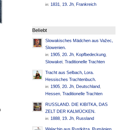
1831
19. Jh
Frankreich
in:
,
,
Beliebt
Slowakisches Mädchen aus Važec,
Slowenien.
1905
20. Jh
Kopfbedeckung
in:
,
,
,
Slowakei
Traditionelle Trachten
,
Tracht aus Selbach, Lora.
Hessisches Trachtenbuch.
1905
20. Jh
Deutschland
in:
,
,
,
Hessen
Traditionelle Trachten
,
RUSSLAND. DIE KIBITKA, DAS
n
ZELT DER KALMÜCKEN.
1888
19. Jh
Russland
in:
,
,
Walachin aus Rustkitza. Rumänien