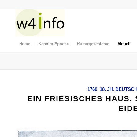
Home
Kostüm Epoche
Kulturgeschichte
Aktuell
1760
,
18. JH
,
DEUTSC
EIN FRIESISCHES HAUS,
EID