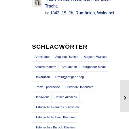
Tracht.
1843
19. Jh
Rumänien
Walachei
in:
,
,
,
SCHLAGWÖRTER
Architektur
Auguste Racinet
Auguste Wahlen
Bauerntrachten
Brauchtum
Burgunder Mode
Dekoration
Dreißigjähriger Krieg
Franz Lipperheide
Friedrich Hottenroth
Handwerk
Hefner-Alteneck
Historische Frankreich Kostüme
Historische Rokoko Kostüme
Historisches Barock Kostüm