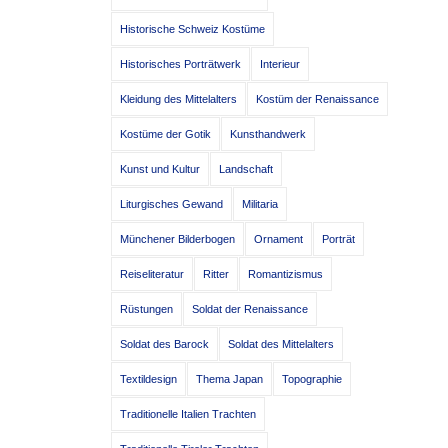
Historische Schweiz Kostüme
Historisches Porträtwerk
Interieur
Kleidung des Mittelalters
Kostüm der Renaissance
Kostüme der Gotik
Kunsthandwerk
Kunst und Kultur
Landschaft
Liturgisches Gewand
Militaria
Münchener Bilderbogen
Ornament
Porträt
Reiseliteratur
Ritter
Romantizismus
Rüstungen
Soldat der Renaissance
Soldat des Barock
Soldat des Mittelalters
Textildesign
Thema Japan
Topographie
Traditionelle Italien Trachten