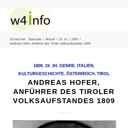
Du bist hier:
Startseite
/
Aktuell
/
19. Jh
/
1809
/
Andreas Hofer, Anführer des Tiroler Volksaufstandes 1809
1809
,
19. JH
,
GENRE
,
ITALIEN
,
KULTURGESCHICHTE
,
ÖSTERREICH
,
TIROL
ANDREAS HOFER,
ANFÜHRER DES TIROLER
VOLKSAUFSTANDES 1809