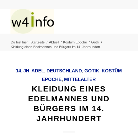
Du bist hier:
Startseite
/
Aktuell
/
Kostüm Epoche
/
Gotik
/
Kleidung eines Edelmannes und Bürgers im 14. Jahrhundert
14. JH
,
ADEL
,
DEUTSCHLAND
,
GOTIK
,
KOSTÜM
EPOCHE
,
MITTELALTER
KLEIDUNG EINES
EDELMANNES UND
BÜRGERS IM 14.
JAHRHUNDERT