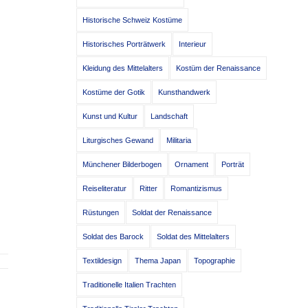
Historische Schweiz Kostüme
Historisches Porträtwerk
Interieur
Kleidung des Mittelalters
Kostüm der Renaissance
Kostüme der Gotik
Kunsthandwerk
Kunst und Kultur
Landschaft
Liturgisches Gewand
Militaria
Münchener Bilderbogen
Ornament
Porträt
Reiseliteratur
Ritter
Romantizismus
Rüstungen
Soldat der Renaissance
Soldat des Barock
Soldat des Mittelalters
Textildesign
Thema Japan
Topographie
Traditionelle Italien Trachten