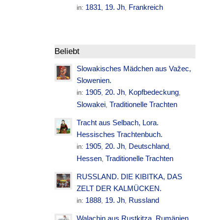
1831
19. Jh
Frankreich
in:
,
,
Beliebt
Slowakisches Mädchen aus Važec,
Slowenien.
1905
20. Jh
Kopfbedeckung
in:
,
,
,
Slowakei
Traditionelle Trachten
,
Tracht aus Selbach, Lora.
Hessisches Trachtenbuch.
1905
20. Jh
Deutschland
in:
,
,
,
Hessen
Traditionelle Trachten
,
RUSSLAND. DIE KIBITKA, DAS
ZELT DER KALMÜCKEN.
1888
19. Jh
Russland
in:
,
,
Walachin aus Rustkitza. Rumänien