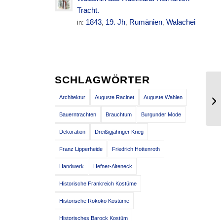
Tracht.
1843
19. Jh
Rumänien
Walachei
in:
,
,
,
SCHLAGWÖRTER
Architektur
Auguste Racinet
Auguste Wahlen
Sc
Bauerntrachten
Brauchtum
Burgunder Mode
Dekoration
Dreißigjähriger Krieg
Franz Lipperheide
Friedrich Hottenroth
Handwerk
Hefner-Alteneck
Historische Frankreich Kostüme
Historische Rokoko Kostüme
Historisches Barock Kostüm