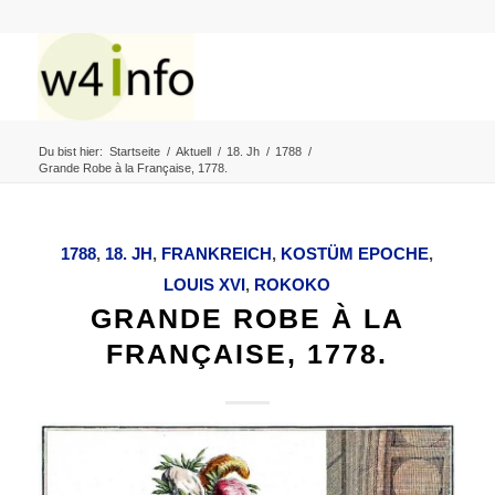
Du bist hier:
Startseite
/
Aktuell
/
18. Jh
/
1788
/
Grande Robe à la Française, 1778.
1788
,
18. JH
,
FRANKREICH
,
KOSTÜM EPOCHE
,
LOUIS XVI
,
ROKOKO
GRANDE ROBE À LA
FRANÇAISE, 1778.