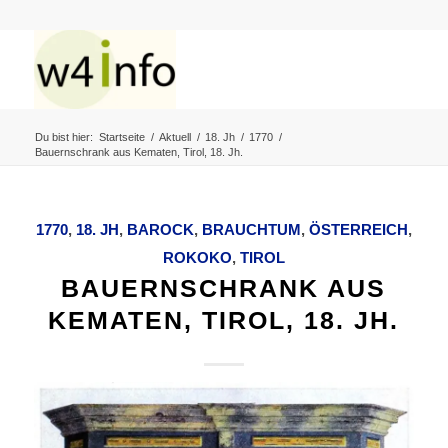
Du bist hier:
Startseite
/
Aktuell
/
18. Jh
/
1770
/
Bauernschrank aus Kematen, Tirol, 18. Jh.
1770
,
18. JH
,
BAROCK
,
BRAUCHTUM
,
ÖSTERREICH
,
ROKOKO
,
TIROL
BAUERNSCHRANK AUS
KEMATEN, TIROL, 18. JH.