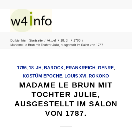
Du bist hier:
Startseite
/
Aktuell
/
18. Jh
/
1786
/
Madame Le Brun mit Tochter Julie, ausgestellt im Salon von 1787.
1786
,
18. JH
,
BAROCK
,
FRANKREICH
,
GENRE
,
KOSTÜM EPOCHE
,
LOUIS XVI
,
ROKOKO
MADAME LE BRUN MIT
TOCHTER JULIE,
AUSGESTELLT IM SALON
VON 1787.