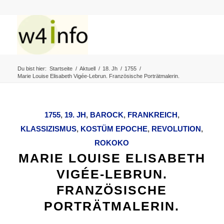
Du bist hier:
Startseite
/
Aktuell
/
18. Jh
/
1755
/
Marie Louise Elisabeth Vigée-Lebrun. Französische Porträtmalerin.
1755
,
19. JH
,
BAROCK
,
FRANKREICH
,
KLASSIZISMUS
,
KOSTÜM EPOCHE
,
REVOLUTION
,
ROKOKO
MARIE LOUISE ELISABETH
VIGÉE-LEBRUN.
FRANZÖSISCHE
PORTRÄTMALERIN.